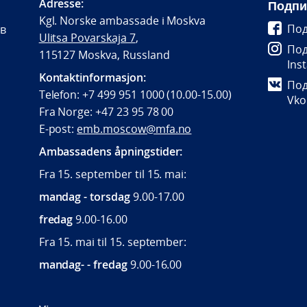
Adresse:
Подпи
Kgl. Norske ambassade i Moskva
Под
 в
Ulitsa Povarskaja 7
,
Под
115127 Moskva, Russland
Ins
Kontaktinformasjon:
Под
Telefon: +7 499 951 1000 (10.00-15.00)
Vko
Fra Norge: +47 23 95 78 00
E-post:
emb.moscow@mfa.no
Ambassadens åpningstider:
Fra 15. september til 15. mai:
mandag - torsdag
9.00-17.00
fredag
9.00-16.00
Fra 15. mai til 15. september:
mandag- - fredag
9.00-16.00