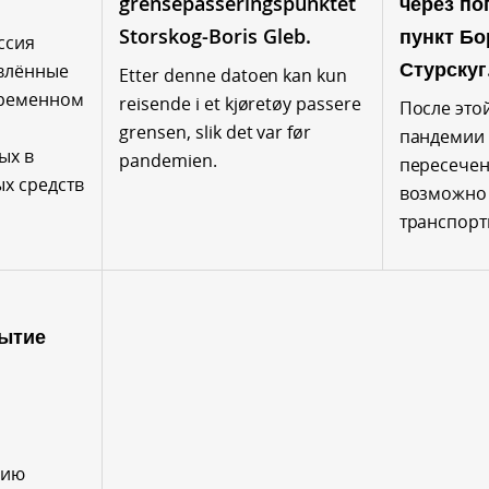
grensepasseringspunktet
через по
Storskog-Boris Gleb.
пункт Бо
ссия
Стурскуг
влённые
Etter denne datoen kan kun
временном
reisende i et kjøretøy passere
После этой
grensen, slik det var før
пандемии 
ых в
pandemien.
пересече
х средств
возможно 
транспорт
ытие
нию