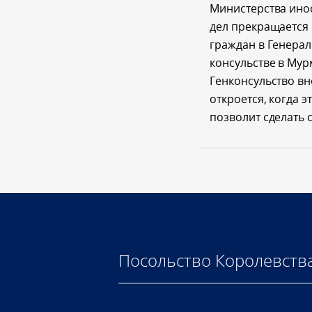
Министерства ино
дел прекращается
граждан в Генера
консульстве в Мур
Генконсульство в
откроется, когда э
позволит сделать 
Посольство Королевств