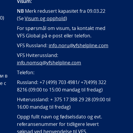
Visum:
NB
Merk redusert kapasitet fra 09.03.22
0)
(Se
Visum og opphold
)
For spørsmål om visum, ta kontakt med
VFS Global på e-post eller telefon.
VFS Russland:
info.noru@vfshelpline.com
VFS Hviterussland:
info.nomsq@vfshelpline.com
Telefon:
и в
Russland: +7 (499) 703 4981/ +7(499) 322
е с
8216 (09:00 to 15:00 mandag til fredag)
Hviterussland: + 375 17 388 29 28 (09:00 til
16:00 mandag til fredag)
Oppgi fullt navn og fødselsdato og evt.
referansenummer for tidligere levert
søknad ved henvendelse til VFS.