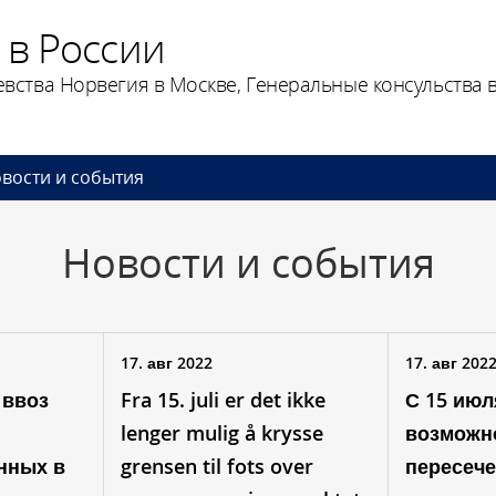
 в России
вства Норвегия в Москве, Генеральные консульства в
вости и события
Новости и события
17. авг 2022
17. авг 202
 ввоз
Fra 15. juli er det ikke
С 15 июл
lenger mulig å krysse
возможн
нных в
grensen til fots over
пересеч