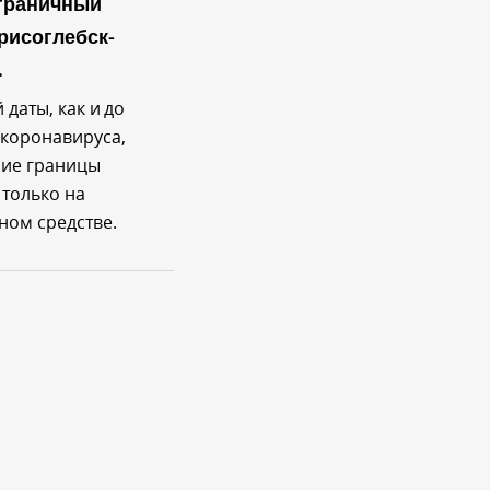
граничный
рисоглебск-
.
 даты, как и до
коронавируса,
ние границы
только на
ном средстве.