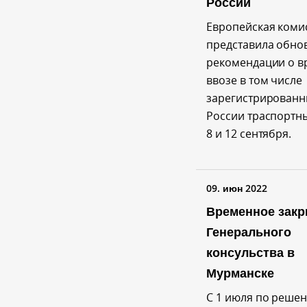
России
Европейская коми
представила обно
рекомендации о 
ввозе в том числе
зарегистрированн
России траспортны
8 и 12 сентября.
09. июн 2022
Временное закр
Генерального
консульства в
Мурманске
С 1 июля по реше