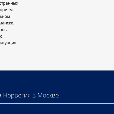
странных
 приём
льном
манске.
новь
то
ситуация.
а Норвегия в Москве