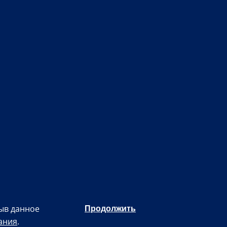
Продолжить
рыв данное
ания
.