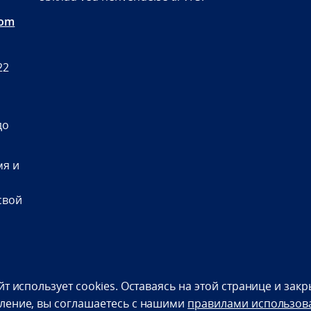
com
22
до
мя и
свой
bility statement (NO)
йт использует cookies. Оставаясь на этой странице и зак
ление, вы соглашаетесь с нашими
правилами использов