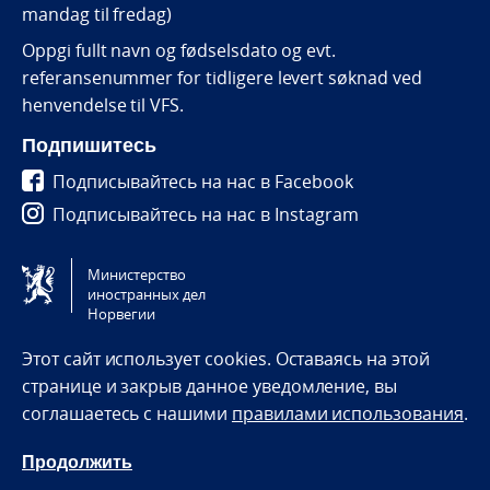
mandag til fredag)
Oppgi fullt navn og fødselsdato og evt.
referansenummer for tidligere levert søknad ved
henvendelse til VFS.
Подпишитесь
Подписывайтесь на нас в Facebook
Подписывайтесь на нас в Instagram
Подписывайтесь на нас в Vkontakte
Министерство
иностранных дел
Tilgjengelighetserklæring / Accessibility statement
Норвегии
(NO)
Этот сайт использует cookies. Оставаясь на этой
странице и закрыв данное уведомление, вы
соглашаетесь с нашими
правилами использования
.
Продолжить