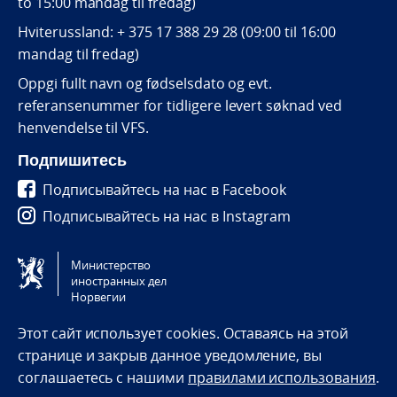
to 15:00 mandag til fredag)
Hviterussland: + 375 17 388 29 28 (09:00 til 16:00
mandag til fredag)
Oppgi fullt navn og fødselsdato og evt.
referansenummer for tidligere levert søknad ved
henvendelse til VFS.
Подпишитесь
Подписывайтесь на нас в Facebook
Подписывайтесь на нас в Instagram
Подписывайтесь на нас в Vkontakte
Министерство
иностранных дел
Tilgjengelighetserklæring / Accessibility statement
Норвегии
(NO)
Этот сайт использует cookies. Оставаясь на этой
странице и закрыв данное уведомление, вы
соглашаетесь с нашими
правилами использования
.