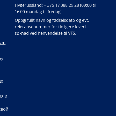
Hviterussland: + 375 17 388 29 28 (09:00 til
16:00 mandag til fredag)
Oppgi fullt navn og fødselsdato og evt.
referansenummer for tidligere levert
søknad ved henvendelse til VFS.
com
22
до
мя и
свой