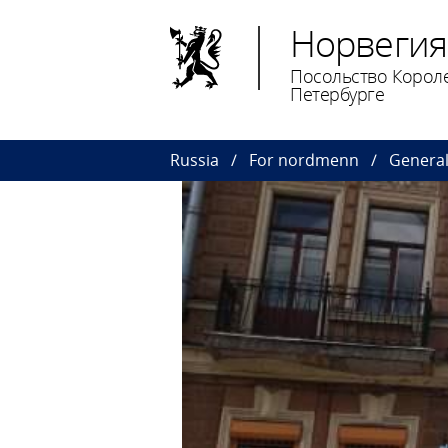
Норвегия
Посольство Короле
Петербурге
Russia
For nordmenn
General