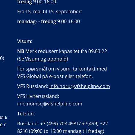
fredag
9.00-16.00
Fra 15. mai til 15. september:
mandag- - fredag
9.00-16.00
Visum:
NB
Merk redusert kapasitet fra 09.03.22
0)
(Se
Visum og opphold
)
For spørsmål om visum, ta kontakt med
VFS Global på e-post eller telefon.
VFS Russland:
info.noru@vfshelpline.com
VFS Hviterussland:
info.nomsq@vfshelpline.com
Telefon:
и в
Russland: +7 (499) 703 4981/ +7(499) 322
е с
8216 (09:00 to 15:00 mandag til fredag)