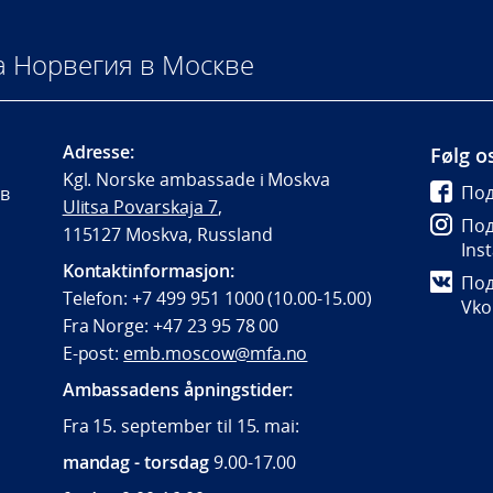
а Норвегия в Москве
Adresse:
Følg o
Kgl. Norske ambassade i Moskva
Под
 в
Ulitsa Povarskaja 7
,
Под
115127 Moskva, Russland
Ins
Kontaktinformasjon:
Под
Telefon: +7 499 951 1000 (10.00-15.00)
Vko
Fra Norge: +47 23 95 78 00
E-post:
emb.moscow@mfa.no
Ambassadens åpningstider:
Fra 15. september til 15. mai:
mandag - torsdag
9.00-17.00