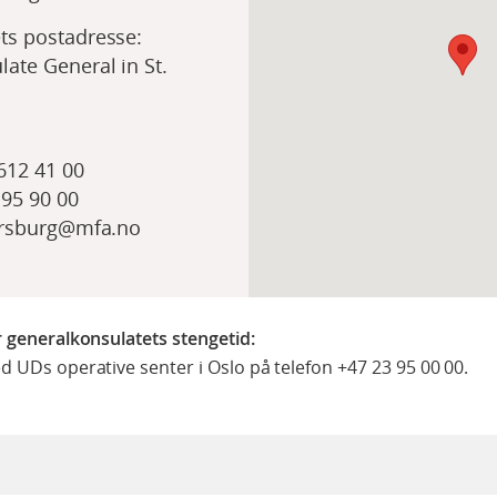
ts postadresse:
ate General in St.
 612 41 00
 95 90 00
tersburg@mfa.no
r generalkonsulatets stengetid:
d UDs operative senter i Oslo på telefon
+47 23 95 00 00
.