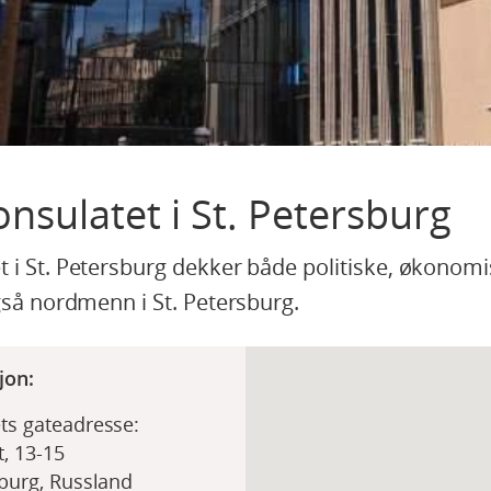
nsulatet i St. Petersburg
 i St. Petersburg dekker både politiske, økonomi
også nordmenn i St. Petersburg.
jon:
ts gateadresse:
t, 13-15
sburg, Russland