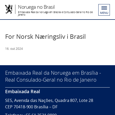
Noruega no Brasil
Embaixada Real da Noruega em Brasília e Consulado-Geral no Rio de
MENU
Janeiro
For Norsk Næringsliv i Brasil
16. out 2024
Embaixada Real da Noruega em Brasília -
Real Consulado-Geral no Rio de Janeiro
Embaixada Real
SES, Avenida das Nações, Quadra 807, Lote 28
CEP 70418-900 Brasília – DF