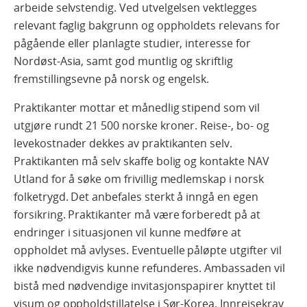
arbeide selvstendig. Ved utvelgelsen vektlegges
relevant faglig bakgrunn og oppholdets relevans for
pågående eller planlagte studier, interesse for
Nordøst-Asia, samt god muntlig og skriftlig
fremstillingsevne på norsk og engelsk.
Praktikanter mottar et månedlig stipend som vil
utgjøre rundt 21 500 norske kroner. Reise-, bo- og
levekostnader dekkes av praktikanten selv.
Praktikanten må selv skaffe bolig og kontakte NAV
Utland for å søke om frivillig medlemskap i norsk
folketrygd. Det anbefales sterkt å inngå en egen
forsikring. Praktikanter må være forberedt på at
endringer i situasjonen vil kunne medføre at
oppholdet må avlyses. Eventuelle påløpte utgifter vil
ikke nødvendigvis kunne refunderes. Ambassaden vil
bistå med nødvendige invitasjonspapirer knyttet til
visum og oppholdstillatelse i Sør-Korea. Innreisekrav