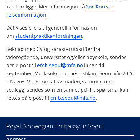
kan foreligge. Mer informasjon på
Sør-Korea –
reiseinformasjon
.
Det vises ellers til generell informasjon
om
studentpraktikantordningen
.
Søknad med CV og karakterutskrifter fra
videregående, universitet og/eller høyskole, sendes
per e-post til
emb.seoul@mfa.no
innen 14.
september
. Merk søknaden «Praktikant Seoul vår 2026
– Navn». Vi ber om at søknaden, sammen med
vedlegg, sendes som én samlet pdf-fil. Spørsmål kan
rettes på e-post til
emb.seoul@mfa.no
.
Royal Norwegian Embassy in Seoul
Address