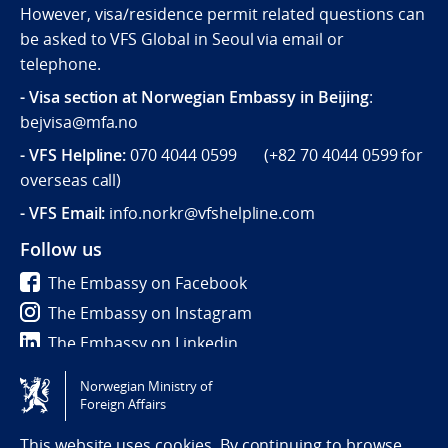
However, visa/residence permit related questions can
be asked to VFS Global in Seoul via email or
telephone.
- Visa section at Norwegian Embassy in Beijing
:
bejvisa@mfa.no
- VFS Helpline
:
070 4044 0599 (
+82 70 4044 0599
for
overseas call)
- VFS Email:
info.norkr@vfshelpline.com
Follow us
The Embassy on Facebook
The Embassy on Instagram
The Embassy on Linkedin
Norwegian Ministry of
Tilgjengelighetserklæring / Accessibility statement
Foreign Affairs
(NO)
This website uses cookies. By continuing to browse