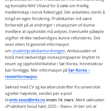
og kontakte NAV Utland for å søke om frivillig
medlemskap i norsk folketrygd. Det anbefales sterkt å
inngå en egen forsikring. Praktikanter må være
forberedt på at endringer i situasjonen vil kunne
medføre at oppholdet må avlyses. Eventuelle påløpte
utgifter vil ikke nødvendigvis kunne refunderes. Det
vises ellers til generell informasjon
om
studentpraktikantordningen
. Ambassaden vil
bistå med nødvendige invitasjonspapirer knyttet til
visum og oppholdstillatelse i Sør-Korea. Innreisekrav
kan foreligge. Mer informasjon på
Sør-Korea –
reiseinformasjon
.
Søknad med CV og karakterutskrifter fra universitet
og/eller høyskole, sendes per e-post
til
emb.seoul@mfa.no
innen 14. mars
. Merk søknaden
«Praktikant Seoul høst 2025 – Navn». Vi ber om at