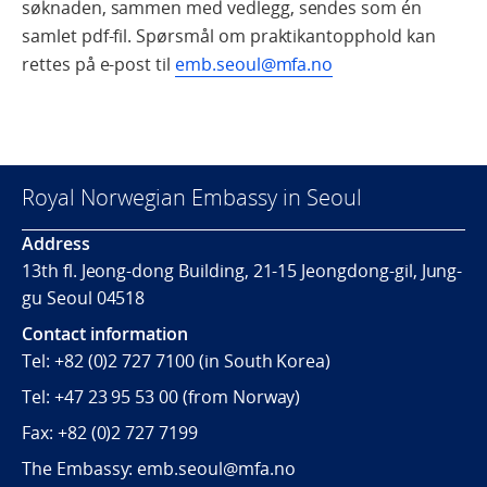
søknaden, sammen med vedlegg, sendes som én
samlet pdf-fil. Spørsmål om praktikantopphold kan
rettes på e-post til
emb.seoul@mfa.no
Royal Norwegian Embassy in Seoul
Address
13th fl. Jeong-dong Building, 21-15 Jeongdong-gil, Jung-
gu Seoul 04518
Contact information
Tel:
+82 (0)2 727 7100
(in South Korea)
Tel:
+47 23 95 53 00
(from Norway)
Fax:
+82 (0)2 727 7199
The Embassy: emb.seoul@mfa.no