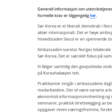
Generell informasjon om utenrikstjene
formelle krav er tilgjengelig
her
.
Sør-Korea er et liberalt demokrati i No
aktør internasjonalt. Det er høye ambis
Hovedstaden Seoul er en spennende st
Ambassaden ivaretar Norges bilaterale r
Sør-Korea. Det er særskilt fokus på sama
Vi følger samtidig den geopolitiske utvi
på Koreahalvøyen tett.
Praktikanter inngår i ambassadens dagli
medarbeidere. Det vil være varierte ar
økonomisk informasjonsinnhenting og r
seminarer, praktisk tilrettelegging av b
oppgaver innen næringsfremme, forskni