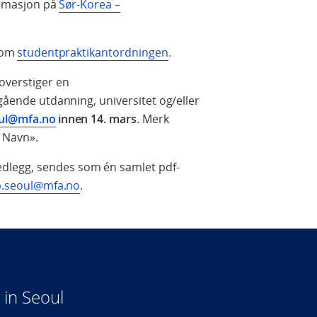
ormasjon på
Sør-Korea –
n om
studentpraktikantordningen
.
overstiger en
egående utdanning, universitet og/eller
ul@mfa.no
innen 14. mars
. Merk
– Navn».
dlegg, sendes som én samlet pdf-
.seoul@mfa.no
.
in Seoul