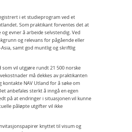
gistrert i et studieprogram ved et
utlandet. Som praktikant forventes det at
g evner å arbeide selvstendig. Ved
bakgrunn og relevans for pågående eller
-Asia, samt god muntlig og skriftlig
 som vil utgjøre rundt 21 500 norske
levekostnader må dekkes av praktikanten
 og kontakte NAV Utland for å søke om
 Det anbefales sterkt å inngå en egen
dt på at endringer i situasjonen vil kunne
lle påløpte utgifter vil ikke
vitasjonspapirer knyttet til visum og