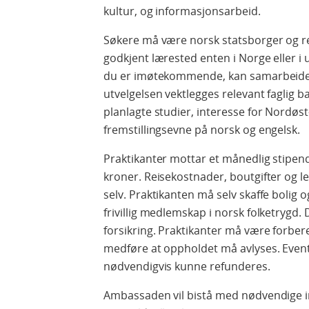
kultur, og informasjonsarbeid.
Søkere må være norsk statsborger og re
godkjent lærested enten i Norge eller i 
du er imøtekommende, kan samarbeide o
utvelgelsen vektlegges relevant faglig 
planlagte studier, interesse for Nordøst
fremstillingsevne på norsk og engelsk.
Praktikanter mottar et månedlig stipend
kroner. Reisekostnader, boutgifter og 
selv. Praktikanten må selv skaffe bolig
frivillig medlemskap i norsk folketrygd.
forsikring. Praktikanter må være forbere
medføre at oppholdet må avlyses. Eventue
nødvendigvis kunne refunderes.
Ambassaden vil bistå med nødvendige in