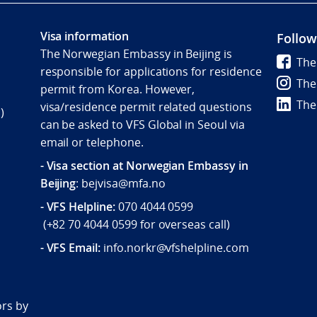
Visa information
Follow
The Norwegian Embassy in Beijing is
The
responsible for applications for residence
The
permit from Korea. However,
The
visa/residence permit related questions
)
can be asked to VFS Global in Seoul via
email or telephone.
- Visa section at Norwegian Embassy in
Beijing
: bejvisa@mfa.no
- VFS Helpline
:
070 4044 0599
(
+82 70 4044 0599
for overseas call)
- VFS Email:
info.norkr@vfshelpline.com
d
ors by