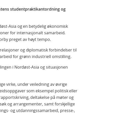
stens studentpraktikantordning og
rdøst-Asia og en betydelig økonomisk
joner for internasjonalt samarbeid.
orby preget av høyt tempo.
elasjoner og diplomatisk forbindelser til
rbeid for grønn industriell omstilling.
klingen i Nordøst-Asia og situasjonen
ge virke, under veiledning av øvrige
beidsoppgaver som eksempel politisk eller
apportskriving, deltakelse på møter og
esøk og arrangementer, samt forskjellige
ngs- og utdanningssamarbeid, presse-,