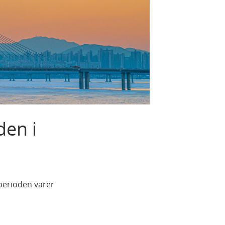
den i
tperioden varer