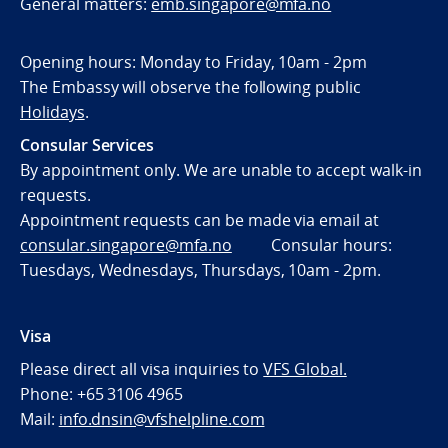
General matters:
emb.singapore@mfa.no
Opening hours: Monday to Friday, 10am - 2pm
The Embassy will observe the following public
Holidays
.
Consular Services
By appointment only. We are unable to accept walk-in
requests.
Appointment requests can be made via email at
consular.singapore@mfa.no
Consular hours:
Tuesdays, Wednesdays, Thursdays, 10am - 2pm.
Visa
Please direct all visa inquiries to
VFS Global.
Phone: +65 3106 4965
Mail:
info.dnsin@vfshelpline.com