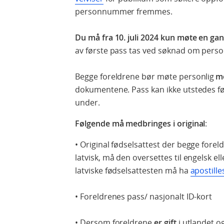
personnummer fremmes.
Du må fra 10. juli 2024 kun møte en g
av første pass tas ved søknad om per
Begge foreldrene bør møte personlig
m
dokumentene. Pass kan ikke utstedes fø
under.
Følgende må medbringes i original
:
• Original fødselsattest der begge forel
latvisk, må den oversettes til engelsk el
latviske fødselsattesten må ha
apostill
• Foreldrenes pass/ nasjonalt ID-kort
• Dersom foreldrene
er gift
i utlandet og