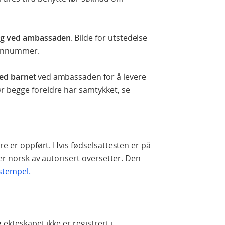
ang ved ambassaden
. Bilde for utstedelse
sonnummer.
ed barnet
ved ambassaden for å levere
r begge foreldre har samtykket, se
dre er oppført. Hvis fødselsattesten er på
ler norsk av autorisert oversetter. Den
estempel.
 ekteskapet ikke er registrert i