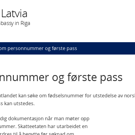
Latvia
bassy in Riga
om personnummer og første pass
nnummer og første pass
i utlandet kan søke om fødselsnummer for utstedelse av nor
s kan utstedes.
endig dokumentasjon når man møter opp
ummer. Skatteetaten har utarbeidet en
dres til å benytte før søknad om