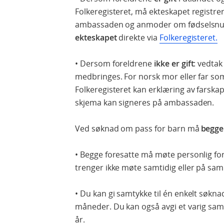
Folkeregisteret, må ekteskapet registre
ambassaden og anmoder om fødsels
ekteskapet
direkte via
Folkeregisteret.
• Dersom foreldrene
ikke er gift
: vedta
medbringes. For norsk mor eller far som 
Folkeregisteret kan erklæring av farskap
skjema kan signeres på ambassaden.
Ved søknad om pass for barn må
begge
• Begge foresatte må møte personlig for
trenger ikke møte samtidig eller på sa
• Du kan gi samtykke til én enkelt søkna
måneder. Du kan også avgi et varig samt
år.