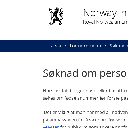
Norway in 
Royal Norwegian Em
Latvia
For nordmenn
Søknad 
Søknad om perso
Norske statsborgere født eller bosatt 
søkes om fødselsnummer før første pas
Det er viktig at man har med all nødv
på ambassaden for å søke om fødselsn
veiviser
for publikum som søkere oppfor