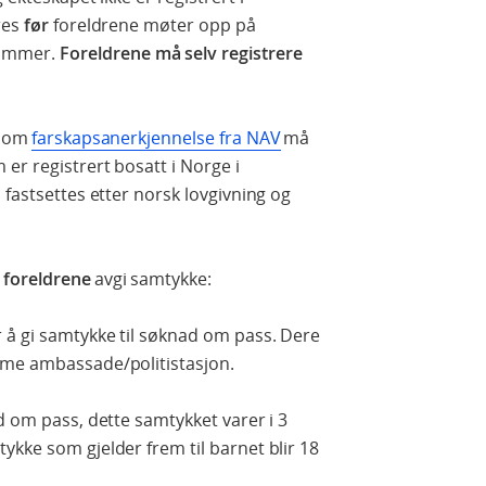
res
før
foreldrene møter opp på
nummer.
Foreldrene må selv registrere
k om
farskapsanerkjennelse fra NAV
må
er registrert bosatt i Norge i
 fastsettes etter norsk lovgivning og
 foreldrene
avgi samtykke:
 å gi samtykke til søknad om pass. Dere
mme ambassade/politistasjon.
d om pass, dette samtykket varer i 3
ykke som gjelder frem til barnet blir 18