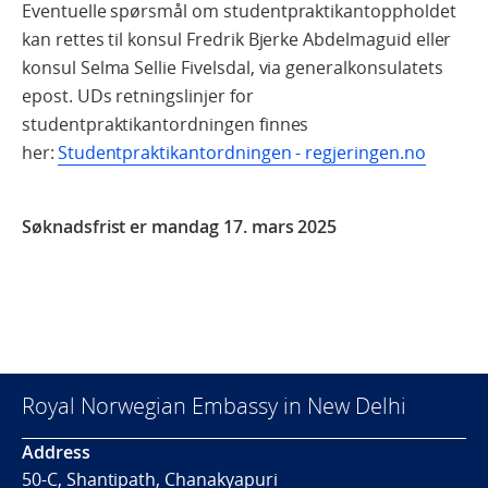
Eventuelle spørsmål om studentpraktikantoppholdet
kan rettes til
konsul Fredrik Bjerke Abdelmaguid eller
konsul Selma Sellie Fivelsdal, via g
eneralkonsulatets
epost. UDs retningslinjer for
studentpraktikantordningen finnes
her:
Studentpraktikantordningen - regjeringen.no
Søknadsfrist er mandag 17. mars 2025
Royal Norwegian Embassy in New Delhi
Address
50-C, Shantipath, Chanakyapuri