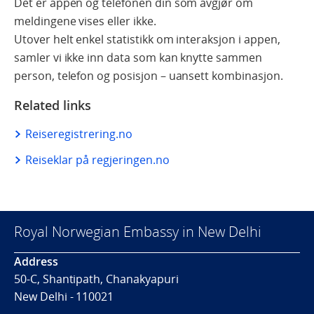
Det er appen og telefonen din som avgjør om
meldingene vises eller ikke.
Utover helt enkel statistikk om interaksjon i appen,
samler vi ikke inn data som kan knytte sammen
person, telefon og posisjon – uansett kombinasjon.
Related links
Reiseregistrering.no
Reiseklar på regjeringen.no
Royal Norwegian Embassy in New Delhi
Address
50-C, Shantipath, Chanakyapuri
New Delhi - 110021