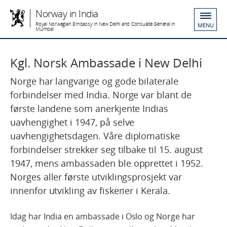
Norway in India
Royal Norwegian Embassy in New Delhi and Consulate General in
MENU
Mumbai
Kgl. Norsk Ambassade i New Delhi
Norge har langvarige og gode bilaterale
forbindelser med India. Norge var blant de
første landene som anerkjente Indias
uavhengighet i 1947, på selve
uavhengighetsdagen. Våre diplomatiske
forbindelser strekker seg tilbake til 15. august
1947, mens ambassaden ble opprettet i 1952.
Norges aller første utviklingsprosjekt var
innenfor utvikling av fiskerier i Kerala.
Idag har India en ambassade i Oslo og Norge har