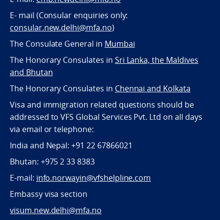
E- mail (Consular enquiries only:
consular.new.delhi@mfa.no
)
The Consulate General in
Mumbai
The Honorary Consulates in
Sri Lanka, the Maldives
and Bhutan
The Honorary Consulates in
Chennai and Kolkata
Visa and immigration related questions should be
addressed to VFS Global Services Pvt. Ltd on all days
via email or telephone:
India and Nepal: +91 22 67866021
Bhutan: +975 2 33 8383
E-mail:
info.norwayin@vfshelpline.com
Embassy visa section
visum.new.delhi@mfa.no