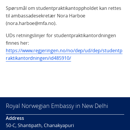
Spørsmål om studentpraktikantoppholdet kan rettes
til ambassadesekretær Nora Harboe
(nora.harboe@mfa.no).
UDs retningslinjer for studentpraktikantordningen
finnes her:
https://www.regjeringen.no/no/dep/ud/dep/studentp
raktikantordningen/id485910/
Royal Norwegian Embassy in New Delhi
Address
50-C, Shantipath, Chanakyapuri