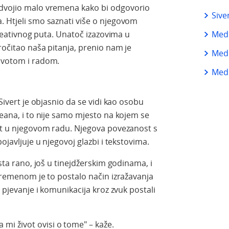
zdvojio malo vremena kako bi odgovorio
Sive
. Htjeli smo saznati više o njegovom
 kreativnog puta. Unatoč izazovima u
Medi
pročitao naša pitanja, prenio nam je
Medi
životom i radom.
Medi
 Sivert je objasnio da se vidi kao osobu
ceana, i to nije samo mjesto na kojem se
ent u njegovom radu. Njegova povezanost s
pojavljuje u njegovoj glazbi i tekstovima.
osta rano, još u tinejdžerskim godinama, i
 vremenom je to postalo način izražavanja
, pjevanje i komunikacija kroz zvuk postali
a mi život ovisi o tome" – kaže.