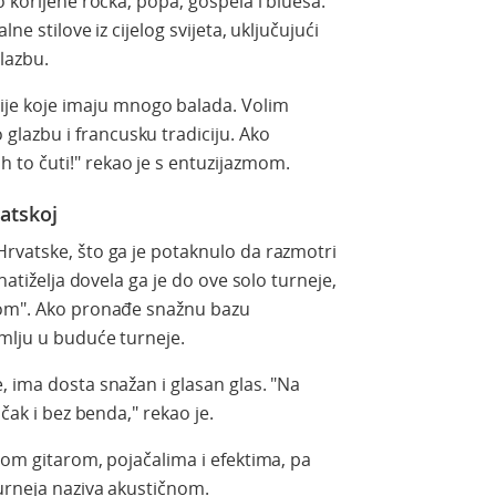
o korijene rocka, popa, gospela i bluesa.
ne stilove iz cijelog svijeta, uključujući
lazbu.
ije koje imaju mnogo balada. Volim
 glazbu i francusku tradiciju. Ako
h to čuti!" rekao je s entuzijazmom.
atskoj
rvatske, što ga je potaknulo da razmotri
natiželja dovela ga je do ove solo turneje,
jom". Ako pronađe snažnu bazu
emlju u buduće turneje.
, ima dosta snažan i glasan glas. "Na
 čak i bez benda," rekao je.
nom gitarom, pojačalima i efektima, pa
urneja naziva akustičnom.