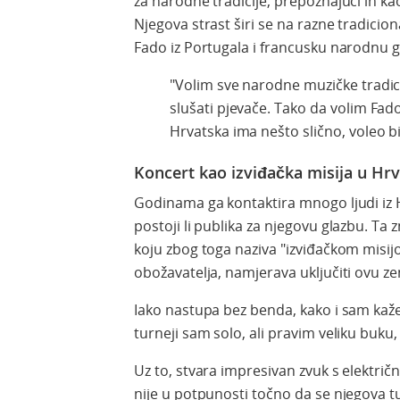
za narodne tradicije, prepoznajući ih ka
Njegova strast širi se na razne tradicional
Fado iz Portugala i francusku narodnu g
"Volim sve narodne muzičke tradic
slušati pjevače. Tako da volim Fado
Hrvatska ima nešto slično, voleo bi
Koncert kao izviđačka misija u Hrv
Godinama ga kontaktira mnogo ljudi iz H
postoji li publika za njegovu glazbu. Ta z
koju zbog toga naziva "izviđačkom misi
obožavatelja, namjerava uključiti ovu z
Iako nastupa bez benda, kako i sam kaže
turneji sam solo, ali pravim veliku buku,
Uz to, stvara impresivan zvuk s električ
nije u potpunosti točno da se njegova t