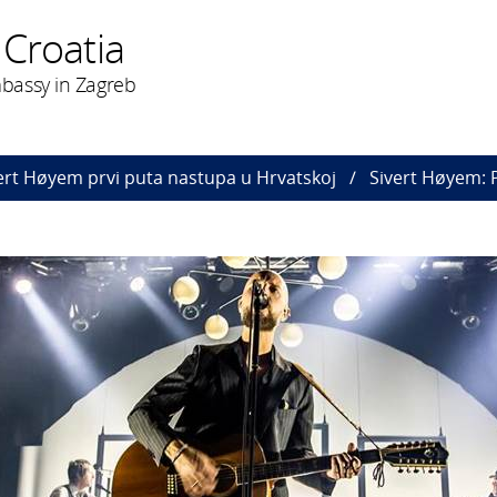
 Croatia
bassy in Zagreb
ert Høyem prvi puta nastupa u Hrvatskoj
Sivert Høyem: P