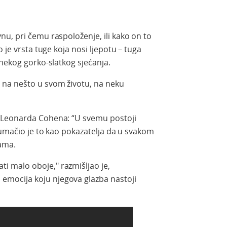
u, pri čemu raspoloženje, ili kako on to
 je vrsta tuge koja nosi ljepotu – tuga
 nekog gorko-slatkog sjećanja.
te na nešto u svom životu, na neku
 Leonarda Cohena: “U svemu postoji
Tumačio je to kao pokazatelja da u svakom
tama.
ti malo oboje," razmišljao je,
 emocija koju njegova glazba nastoji