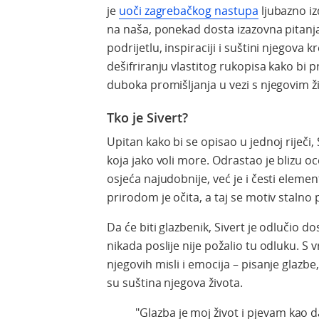
je
uoči zagrebačkog nastupa
ljubazno i
na naša, ponekad dosta izazovna pitanja
podrijetlu, inspiraciji i suštini njegova
dešifriranju vlastitog rukopisa kako bi 
duboka promišljanja u vezi s njegovim 
Tko je Sivert?
Upitan kako bi se opisao u jednoj riječi,
koja jako voli more. Odrastao je blizu o
osjeća najudobnije, već je i česti elem
prirodom je očita, a taj se motiv stalno 
Da će biti glazbenik, Sivert je odlučio d
nikada poslije nije požalio tu odluku. S
njegovih misli i emocija – pisanje glazbe
su suština njegova života.
"Glazba je moj život i pjevam kao d