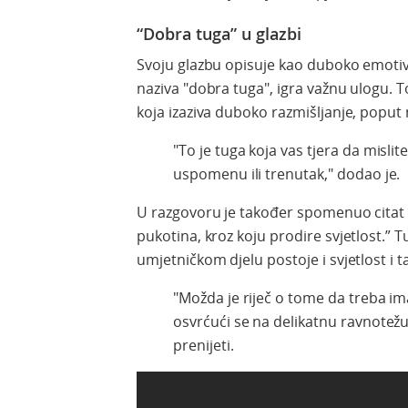
“Dobra tuga” u glazbi
Svoju glazbu opisuje kao duboko emotivn
naziva "dobra tuga", igra važnu ulogu. To
koja izaziva duboko razmišljanje, poput
"To je tuga koja vas tjera da misli
uspomenu ili trenutak," dodao je.
U razgovoru je također spomenuo citat
pukotina, kroz koju prodire svjetlost.” 
umjetničkom djelu postoje i svjetlost i 
"Možda je riječ o tome da treba ima
osvrćući se na delikatnu ravnotežu
prenijeti.