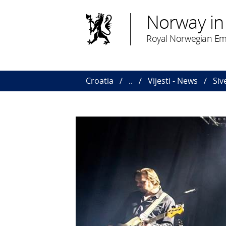
Norway in
Royal Norwegian Em
Croatia
..
Vijesti - News
Siv