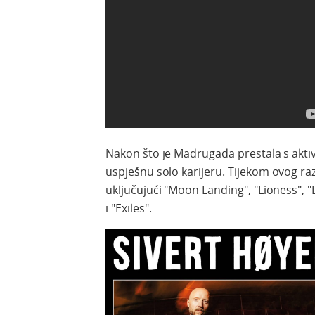
Nakon
što
je
Madrugada
prestala
s
akti
uspješnu
solo
karijeru
.
Tijekom
ovog
ra
uključujući
"Moon Landing", "Lioness", "
i "Exiles".