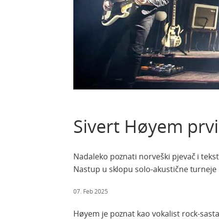
Sivert Høyem prvi
Nadaleko poznati norveški pjevač i tekst
Nastup u sklopu solo-akustične turneje b
07. Feb 2025
Høyem je
poznat
kao
vokalist
rock-
sast