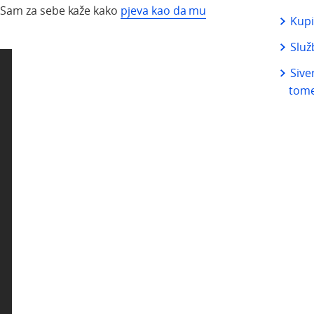
. Sam za sebe kaže kako
pjeva kao da mu
Kupi
Služ
Sive
tome