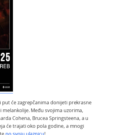
i put će zagrepčanima donijeti prekrasne
 i melankolije. Među svojima uzorima,
narda Cohena, Brucea Springsteena, a u
ja će trajati oko pola godine, a mnogi
ite
po svoju ulaznicu
!