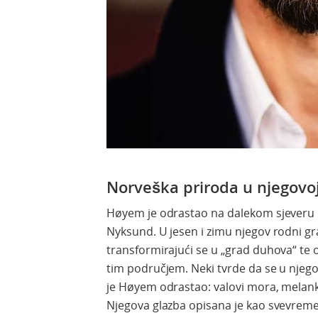
Norveška priroda u njegovo
Høyem je odrastao na dalekom sjeveru N
Nyksund. U jesen i zimu njegov rodni g
transformirajući se u „grad duhova“ te 
tim područjem. Neki tvrde da se u njego
je Høyem odrastao: valovi mora, melankol
Njegova glazba opisana je kao svevreme