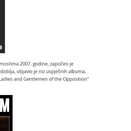
vnostima
2007.
godine
,
započeo je
zdoblja
,
objavio
je
niz
uspješnih
albuma
,
Ladies and Gentlemen of the Opposition"