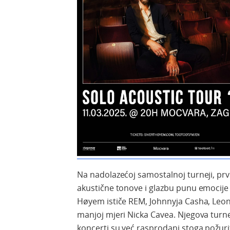
Na nadolazećoj samostalnoj turneji, prv
akustične tonove i glazbu punu emocije
Høyem ističe REM, Johnnyja Casha, Leo
manjoj mjeri Nicka Cavea. Njegova turne
koncerti su već rasprodani stoga požur