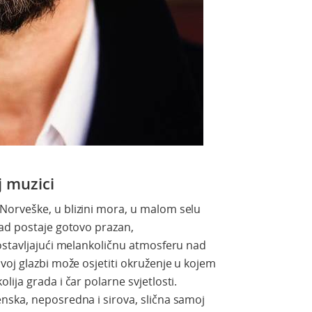
j muzici
orveške, u blizini mora, u malom selu
rad postaje gotovo prazan,
ostavljajući melankoličnu atmosferu nad
voj glazbi može osjetiti okruženje u kojem
ija grada i čar polarne svjetlosti.
nska, neposredna i sirova, slična samoj