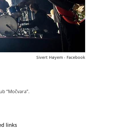
Sivert Høyem - Facebook
lub “Močvara”.
ed links