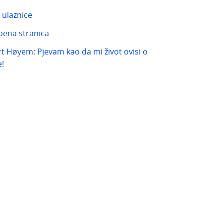
 ulaznice
bena stranica
rt Høyem: Pjevam kao da mi život ovisi o
!