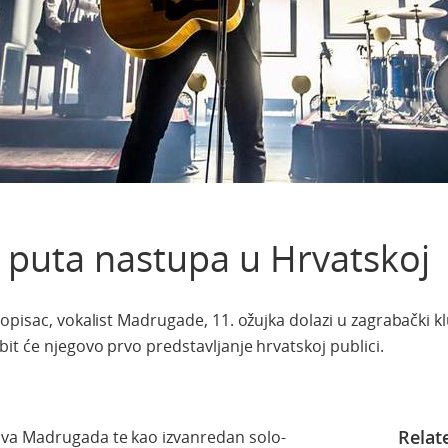
 puta nastupa u Hrvatskoj
opisac, vokalist Madrugade, 11. ožujka dolazi u zagrabački k
it će njegovo prvo predstavljanje hrvatskoj publici.
Relat
ava
Madrugada
te
kao
izvanredan
solo-