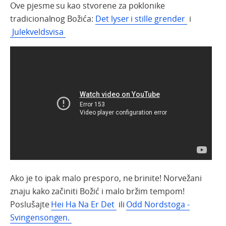
Ove
pjesme
su
kao
stvorene
za
poklonike
tradicionalnog
Božića
:
Det lyser i stille grender
i
Julekveldsvisa
Ako
je to
ipak
malo
presp
oro
, n
e
brinite
!
Norvežani
znaju
kako
začiniti
Božić i malo bržim tempom
!
Poslušajte
Hei Ha Na Er Det
ili
Odd Nordstoga -
Svingensongen.