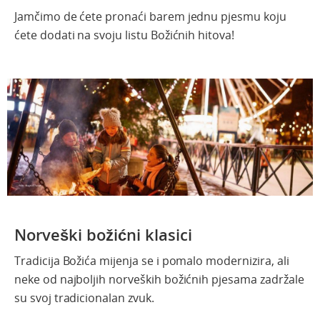
Jamčimo
de
ćete
pronaći
barem
jednu
pjesmu
koju
ćete
dodati
na
svoju
listu
Božićnih
hitova!
Norveški božićni klasici
Tradicija
Božića
mijenja
se i
pomalo
modernizira
, ali
neke
od
najboljih
norveških
božićnih
pjesama
zadržale
su
svoj
tradicional
an
zvuk
.