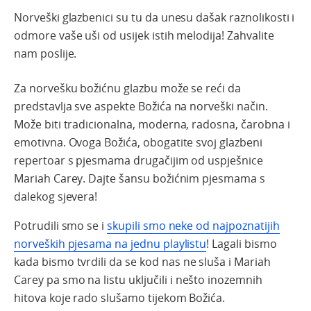
Norveški glazbenici su tu da unesu dašak raznolikosti i
odmore vaše uši od usijek istih melodija! Zahvalite
nam poslije.
Za
norvešku
božićnu
glazbu
može
se
reći
da
predstavlja
sve
aspekte
Božića
na
norveški
način
.
Može
biti
tradicionalna
, moderna,
radosna
,
čarobna
i
emotivna
.
Ovoga
Božića
, obogatite svoj glazbeni
repertoar s pjesmama drugačijim od uspješnice
Mariah Carey. Dajte
šansu
božićn
im
pjesm
ama
s
dalekog
sjevera!
Potrudili smo se i
skupili smo neke od najpoznatijih
norveških pjesama na jednu playlistu
!
Lagali bismo
kada bismo tvrdili da se kod nas ne sluša i Mariah
Carey pa smo na listu uključili i nešto
inozemnih
hitova koje rado slušamo tijekom Božića.