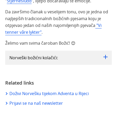
"
Stjernesludd
",
lijepo
dočaravaju
te
emocije
.
Da
završimo
članak
u
veselijem
tonu
,
ovo
je
jedn
a
od
najljepših
tradicionalnih
božićnih
pjesama
koju
je
otpjevao
jedan
od
naših
najomiljenijih
pjevača
"Vi
tenner våre lykter"
.
Želimo
vam
svima
čaroban
Božić
!
😊
Norveški božićni kolačići:
Related links
Doživi Norvešku tijekom Adventa u Rijeci
Prijavi se na naš newsletter