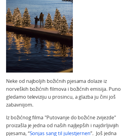
Neke od najboljih božićnih pjesama dolaze iz
norveških božićnih filmova i božićnih emisija. Puno
gledamo televiziju u prosincu, a glazba ju čini još
zabavnijom.
Iz božićnog filma "Putovanje do božićne zvijezde"
proizašla je jedna od naših najljepših i najdirljivijih
pjesama, “
Sonjas sang til julestjernen
”.
Još
jedna