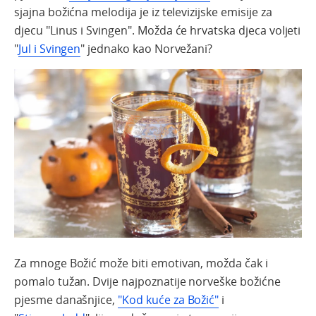
sjajna
božićna
melodija
je
iz
televizijske
emisije
za
djecu
"Linus i Svingen".
Možda
će
hrvatska
djeca
voljeti
"
Jul i Svingen
"
jednako
kao
Norvežani
?
Za
mnoge
Božić
može
biti
emotivan
,
možda
čak
i
pomalo
tužan
.
Dvije
najpoznatije
norveške
božićne
pjesme
današnjice
,
"
Kod
kuće
za
Božić
"
i