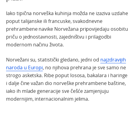
Iako tipična norveška kuhinja možda ne izaziva uzdahe
poput talijanske ili francuske, svakodnevne
prehrambene navike Norvežana pripovijedaju osobitu
priču o jednostavnosti, zajedništvu i prilagodbi
modernom načinu života.
Norvežani su, statistički gledano, jedni od
najzdravijih
naroda u Europi
, no njihova prehrana je sve samo ne
strogo asketska. Ribe poput lososa, bakalara i haringe
i dalje čine važan dio norveške prehrambene baštine,
iako ih mlade generacije sve češće zamjenjuju
modernijim, internacionalnim jelima.