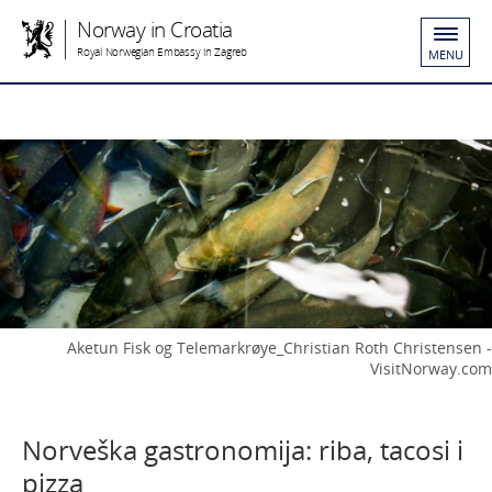
Norway in Croatia
Royal Norwegian Embassy in Zagreb
MENU
Aketun Fisk og Telemarkrøye_Christian Roth Christensen -
VisitNorway.com
Norveška gastronomija: riba, tacosi i
pizza