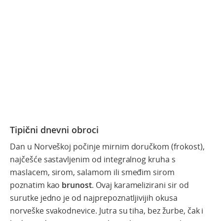
Tipični dnevni obroci
Dan u Norveškoj počinje mirnim doručkom (frokost),
najčešće sastavljenim od integralnog kruha s
maslacem, sirom, salamom ili smeđim sirom
poznatim kao
brunost
. Ovaj karamelizirani sir od
surutke jedno je od najprepoznatljivijih okusa
norveške svakodnevice. Jutra su tiha, bez žurbe, čak i