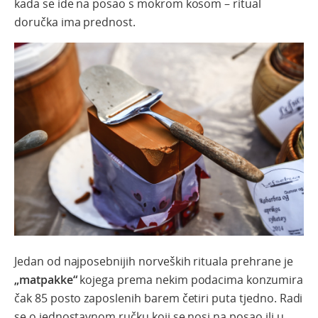
kada se ide na posao s mokrom kosom – ritual
doručka ima prednost.
Jedan od najposebnijih norveških rituala prehrane je
„matpakke“
kojega prema nekim podacima konzumira
čak 85 posto zaposlenih barem četiri puta tjedno. Radi
se o jednostavnom ručku koji se nosi na posao ili u