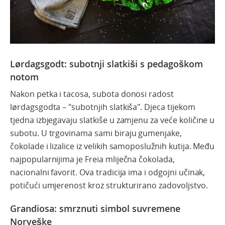
Lørdagsgodt: subotnji slatkiši s pedagoškom
notom
Nakon petka i tacosa, subota donosi radost
lørdagsgodta – "subotnjih slatkiša". Djeca tijekom
tjedna izbjegavaju slatkiše u zamjenu za veće količine u
subotu. U trgovinama sami biraju gumenjake,
čokolade i lizalice iz velikih samoposlužnih kutija. Među
najpopularnijima je Freia mliječna čokolada,
nacionalni favorit. Ova tradicija ima i odgojni učinak,
potičući umjerenost kroz strukturirano zadovoljstvo.
Grandiosa: smrznuti simbol suvremene
Norveške