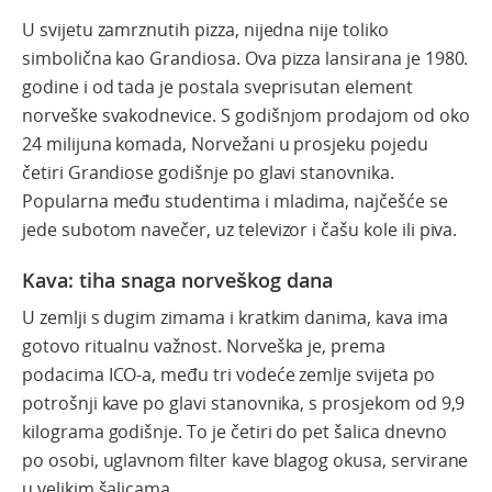
U svijetu zamrznutih pizza, nijedna nije toliko
simbolična kao Grandiosa. Ova pizza lansirana je 1980.
godine i od tada je postala sveprisutan element
norveške svakodnevice. S godišnjom prodajom od oko
24 milijuna komada, Norvežani u prosjeku pojedu
četiri Grandiose godišnje po glavi stanovnika.
Popularna među studentima i mladima, najčešće se
jede subotom navečer, uz televizor i čašu kole ili piva.
Kava: tiha snaga norveškog dana
U zemlji s dugim zimama i kratkim danima, kava ima
gotovo ritualnu važnost. Norveška je, prema
podacima ICO-a, među tri vodeće zemlje svijeta po
potrošnji kave po glavi stanovnika, s prosjekom od 9,9
kilograma godišnje. To je četiri do pet šalica dnevno
po osobi, uglavnom filter kave blagog okusa, servirane
u velikim šalicama.