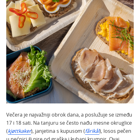
Večera je najvažniji obrok dana, a poslužuje se između
17 i 18 sati. Na tanjuru se često nađu mesne okruglice
(
kjøttkaker
), janjetina s kupusom (
fårikål
), losos pečen
u pećnici ili pire od graška i kuhani krumpir. Ovaj