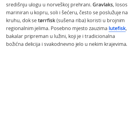
središnju ulogu u norveškoj prehrani.
Gravlaks
, losos
mariniran u kopru, soli i šećeru, često se poslužuje na
kruhu, dok se
tørrfisk
(sušena riba) koristi u brojnim
regionalnim jelima. Posebno mjesto zauzima
lutefisk
,
bakalar pripreman u lužini, koji je i tradicionalna
božićna delicija i svakodnevno jelo u nekim krajevima.