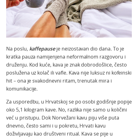
Na poslu,
kaffepause
je neizostavan dio dana. To je
kratka pauza namijenjena neformalnom razgovoru i
druženju. Kod kuće, kava je znak dobrodošlice, često
poslužena uz kolač ili vafle. Kava nije luksuz ni kofeinski
hit – ona je svakodnevni ritam, trenutak mira i
komunikacije.
Za usporedbu, u Hrvatskoj se po osobi godišnje popije
oko 5,1 kilogram kave. No, razlika nije samo u količini
već u pristupu. Dok Norvežani kavu piju više puta
dnevno, često sami i u pokretu, Hrvati kavu
doživljavaju kao društveni ritual. Kava se pije u