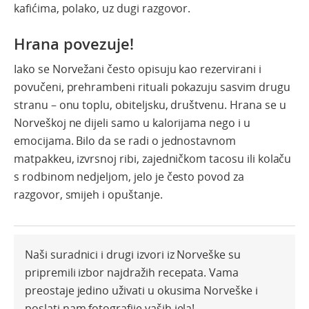
kafićima, polako, uz dugi razgovor.
Hrana povezuje!
Iako se Norvežani često opisuju kao rezervirani i
povučeni, prehrambeni rituali pokazuju sasvim drugu
stranu – onu toplu, obiteljsku, društvenu. Hrana se u
Norveškoj ne dijeli samo u kalorijama nego i u
emocijama. Bilo da se radi o jednostavnom
matpakkeu, izvrsnoj ribi, zajedničkom tacosu ili kolaču
s rodbinom nedjeljom, jelo je često povod za
razgovor, smijeh i opuštanje.
Naši suradnici i drugi izvori iz Norveške su
pripremili izbor najdražih recepata. Vama
preostaje jedino uživati u okusima Norveške i
poslati nam fotografije vaših jela!