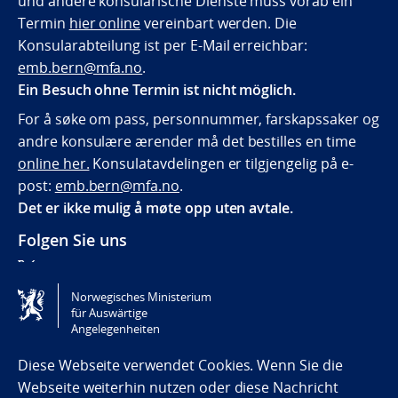
und andere konsularische Dienste muss vorab ein
Termin
hier online
vereinbart werden. Die
Konsularabteilung ist per E-Mail erreichbar:
emb.bern@mfa.no
.
Ein Besuch ohne Termin ist nicht möglich.
For å søke om pass, personnummer, farskapssaker og
andre konsulære ærender må det bestilles en time
online her.
Konsulatavdelingen er tilgjengelig på e-
post:
emb.bern@mfa.no
.
Det er ikke mulig å møte opp uten avtale.
Folgen Sie uns
Die Botschaft auf Twitter
Die Botschaft auf Facebook
Norwegisches Ministerium
für Auswärtige
Angelegenheiten
Tilgjengelighetserklæring / Accessibility statement
(NO)
Diese Webseite verwendet Cookies. Wenn Sie die
Webseite weiterhin nutzen oder diese Nachricht