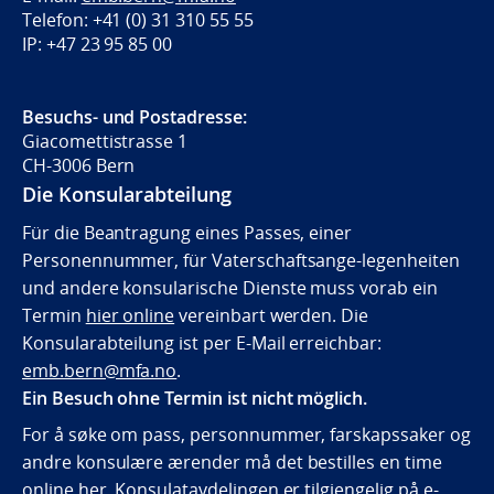
Telefon: +41 (0) 31 310 55 55
IP: +47 23 95 85 00
Besuchs- und Postadresse:
Giacomettistrasse 1
CH-3006 Bern
Die Konsularabteilung
Für die Beantragung eines Passes, einer
Personennummer, für Vaterschaftsange-legenheiten
und andere konsularische Dienste muss vorab ein
Termin
hier online
vereinbart werden. Die
Konsularabteilung ist per E-Mail erreichbar:
emb.bern@mfa.no
.
Ein Besuch ohne Termin ist nicht möglich.
For å søke om pass, personnummer, farskapssaker og
andre konsulære ærender må det bestilles en time
online her.
Konsulatavdelingen er tilgjengelig på e-