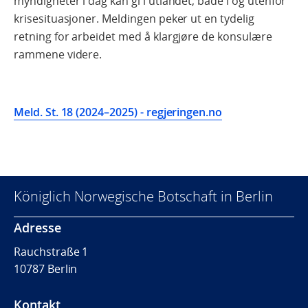
myndigheter i dag kan gi i utlandet, både i og utenfor
krisesituasjoner. Meldingen peker ut en tydelig
retning for arbeidet med å klargjøre de konsulære
rammene videre.
Meld. St. 18 (2024–2025) - regjeringen.no
Königlich Norwegische Botschaft in Berlin
Adresse
Rauchstraße 1
10787 Berlin
Kontakt