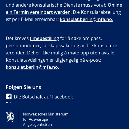
und andere konsularische Dienste muss vorab
Online
ein Termin vereinbart werden
. Die Konsularabteilung
ist per E-Mail erreichbar:
konsulat.berlin@mfa.no
.
Det kreves
timebestilling
for å søke om pass,
personnummer, farskapssaker og andre konsulære
ærender. Det er ikke mulig å møte opp uten avtale.
Konsulatavdelingen er tilgjengelig på e-post:
konsulat.berlin@mfa.no
.
Folgen Sie uns
Die Botschaft auf Facebook
Die Botschaft auf Twitter
Die Botschaft auf Instagram
Norwegisches Ministerium
für Auswärtige
Angelegenheiten
Tilgjengelighetserklæring / Accessibility statement