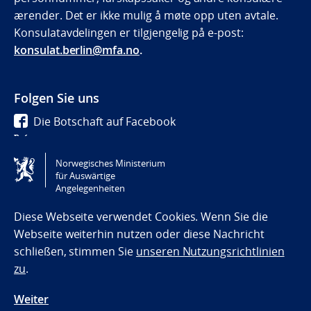
ærender. Det er ikke mulig å møte opp uten avtale.
Konsulatavdelingen er tilgjengelig på e-post:
konsulat.berlin@mfa.no
.
Folgen Sie uns
Die Botschaft auf Facebook
Die Botschaft auf Twitter
Die Botschaft auf Instagram
Norwegisches Ministerium
für Auswärtige
Angelegenheiten
Tilgjengelighetserklæring / Accessibility statement
(NO)
Diese Webseite verwendet Cookies. Wenn Sie die
Webseite weiterhin nutzen oder diese Nachricht
schließen, stimmen Sie
unseren Nutzungsrichtlinien
zu
.
Weiter