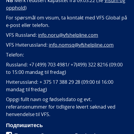
NB
Merk redusert kapasitet fra 09.03.22 (Se
Visum og
opphold
)
For spørsmål om visum, ta kontakt med VFS Global på
e-post eller telefon.
VFS Russland:
info.noru@vfshelpline.com
VFS Hviterussland:
info.nomsq@vfshelpline.com
Telefon:
Russland: +7 (499) 703 4981/ +7(499) 322 8216 (09:00
to 15:00 mandag til fredag)
Hviterussland: + 375 17 388 29 28 (09:00 til 16:00
mandag til fredag)
Oppgi fullt navn og fødselsdato og evt.
referansenummer for tidligere levert søknad ved
henvendelse til VFS.
Подпишитесь