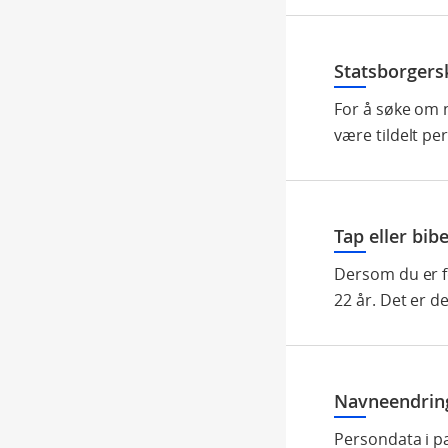
Statsborgers
For å søke om 
være tildelt p
Tap eller bib
Dersom du er fø
22 år. Det er d
Navneendrin
Persondata i p