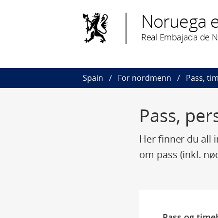
Noruega 
Real Embajada de 
Spain
For nordmenn
Pass, ti
Pass, per
Her finner du all
om pass (inkl. n
Pass og timeb