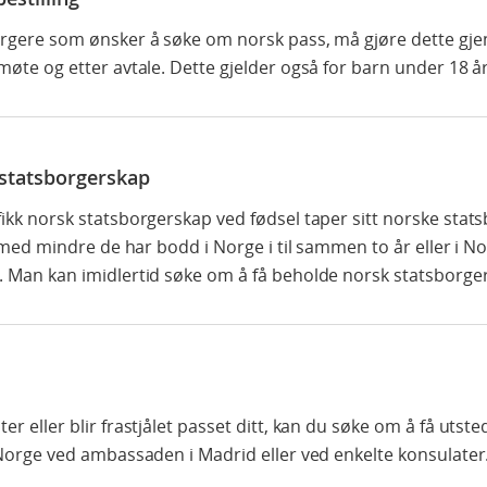
rgere som ønsker å søke om norsk pass, må gjøre dette g
øte og etter avtale. Dette gjelder også for barn under 18 år
statsborgerskap
ikk norsk statsborgerskap ved fødsel taper sitt norske stat
, med mindre de har bodd i Norge i til sammen to år eller i Nor
 Man kan imidlertid søke om å få beholde norsk statsborge
r eller blir frastjålet passet ditt, kan du søke om å få utst
 Norge ved ambassaden i Madrid eller ved enkelte konsulater