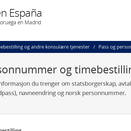
en España
Noruega en Madrid
mebestilling og andre konsulære tjenester
Pass og pers
sonnummer og timebestilli
 informasjon du trenger om statsborgerskap, avta
ødpass), navneendring og norsk personnummer.
estilling