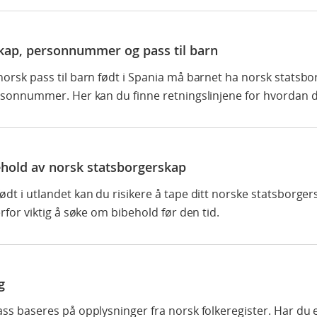
kap, personnummer og pass til barn
norsk pass til barn født i Spania må barnet ha norsk statsb
ersonnummer. Her kan du finne retningslinjene for hvordan d
ehold av norsk statsborgerskap
dt i utlandet kan du risikere å tape ditt norske statsborger
erfor viktig å søke om bibehold før den tid.
g
ass baseres på opplysninger fra norsk folkeregister. Har du