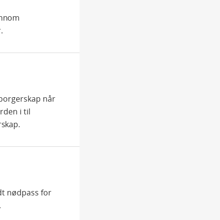
jennom
.
sborgerskap når
den i til
rskap.
edt nødpass for
.