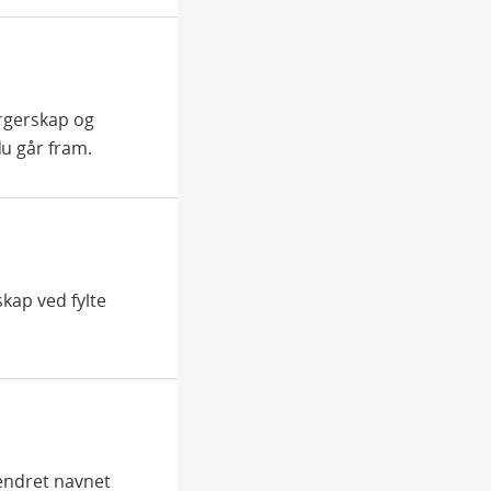
orgerskap og
u går fram.
skap ved fylte
 endret navnet