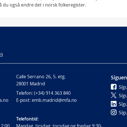
må du også endre det i norsk folkeregister.
a
Calle Serrano 26, 5. etg.
Sígue
28001 Madrid
Síg
Telefon: (+34) 914 363 840
Síg
a.no
E-post: emb.madrid@mfa.no
Síg
Síg
Telefontid:
12:00
Mandag, tirsdag, torsdag og fredag 9:30-