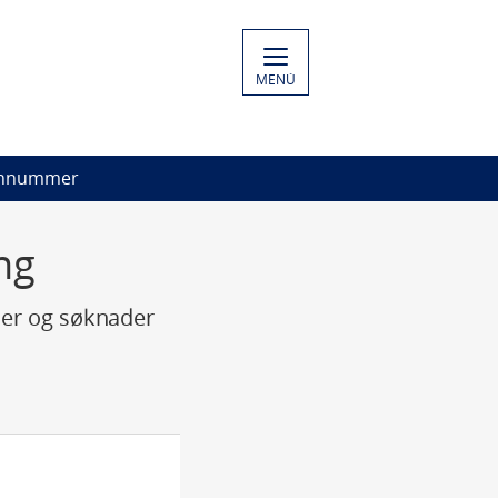
MENÚ
onnummer
ng
ler og søknader