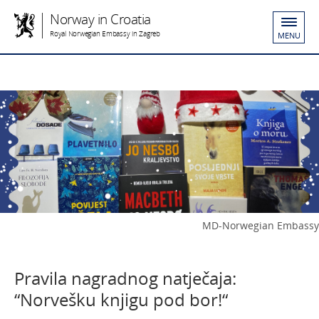
Norway in Croatia
Royal Norwegian Embassy in Zagreb
MENU
MD-Norwegian Embassy
Pravila nagradnog natječaja:
“Norvešku knjigu pod bor!“