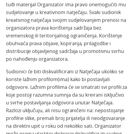
tuđi materijal Organizator ima pravo onemogućiti mu
sudjelovanje u kreativnom natječaju. Svaki sudionik
kreativnog natječaja svojim sudjelovanjem prenosi na
organizatora prava korištenja sadržaja bez
vremenskog ili teritorijalnog ograničenja. Korištenje
obuhvaća prava objave, kopiranja, prilagodbe i
distribucije objavljenog sadržaja u promotivnu svrhu
po nahođenju organizatora.
Sudionici će biti diskvalificirani iz Natječaja ukoliko se
koriste lažnim profilom(ima) kako bi postavljali
odgovore. Lažnim profilima će se smatrati svi profili za
koje postoji razumna sumnja da su kreirani isključivo
u svrhe postavljanja odgovora unutar Natječaja.
Razlozi uključuju, ali nisu ograničeni na: nepostojanje
profilne slike, premali broj prijatelja ili neodgovaranje
na direktni upit u roku od nekoliko sati. Organizator
može prema vlastitoj diskreciji diskvalificirati svakog