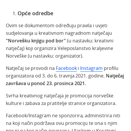
Opće odredbe
Ovim se dokumentom određuju pravila i uvjeti
sudjelovanja u kreativnom nagradnom natječaju
"Norvešku knjigu pod bor"
(u nastavku: kreativni
natječaj) koji organizira Veleposlanstvo kraljevine
Norveške (u nastavku: organizator).
Natječaj se provodi na
Facebook
i
Instagram
profilu
organizatora od 3. do 6. travnja 2021. godine.
Natječaj
završava u ponoć 23. prosinca 2021.
Svrha kreativnog natječaja je promocija norveške
kulture i zabava za pratitelje stranice organizatora.
Facebook/Instagram ne sponzorira, administrira niti
na koji način podržava ovu promociju te ona s njim
nije ni na koji način povezana. Ulaskom u Kreativni