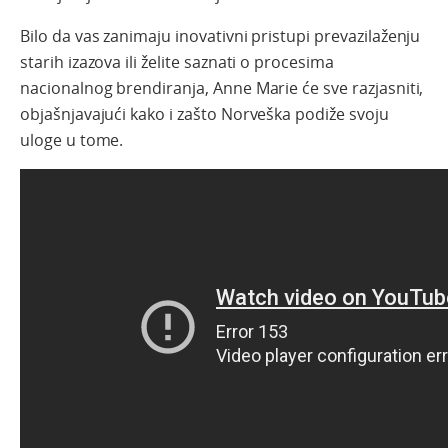
Bilo da vas zanimaju inovativni pristupi prevazilaženju
starih izazova ili želite saznati o procesima
nacionalnog brendiranja, Anne Marie će sve razjasniti,
objašnjavajući kako i zašto Norveška podiže svoju
uloge u tome.