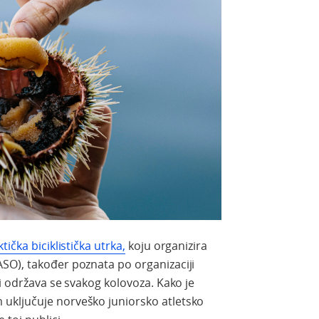
ktička biciklistička utrka,
koju organizira
SO), također poznata po organizaciji
i održava se svakog kolovoza. Kako je
uključuje norveško juniorsko atletsko