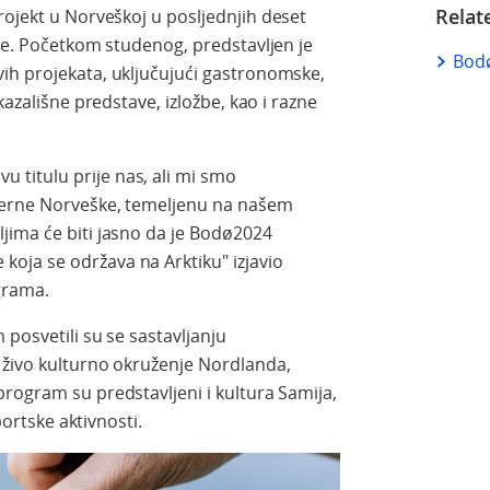
Relat
rojekt u Norveškoj u posljednjih deset
lje. Početkom studenog, predstavljen je
Bodø
ih projekata, uključujući gastronomske,
kazališne predstave, izložbe, kao i razne
u titulu prije nas, ali mi smo
Sjeverne Norveške, temeljenu na našem
eljima će biti jasno da je Bodø2024
 koja se održava na Arktiku" izjavio
grama.
posvetili su se sastavljanju
e živo kulturno okruženje Nordlanda,
rogram su predstavljeni i kultura Samija,
sportske aktivnosti.