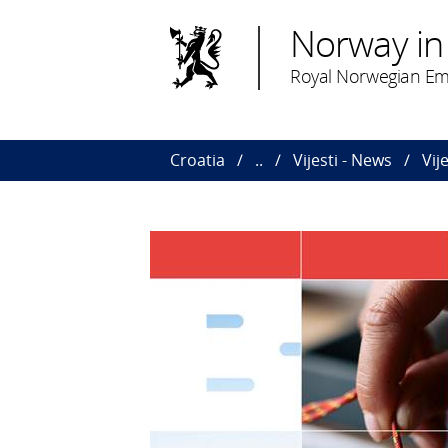
Norway in
Royal Norwegian Em
Croatia
..
Vijesti - News
Vij