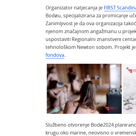
Organizator natjecanja je
FIRST Scandin
Bodøu, specijalizirana za promicanje uče
Zanimljivost je da ova organizacija takođ
njenom značajnom angažmanu u proje
uspostaviti Regionalni znanstveni cent
tehnološkom Newton sobom. Projekt je 
fondova
.
Službeno otvorenje Bodø2024 planirano j
krugu oko marine, neovisno o vremensk