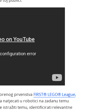
 toj publici.
tvorenog prvenstva
FIRST® LEGO® League
,
eta natjecati u robotici na zadanu temu
 istražiti temu, identificirati relevantne