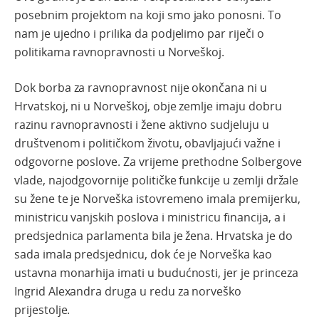
posebnim projektom na koji smo jako ponosni. To
nam je ujedno i prilika da podjelimo par riječi o
politikama ravnopravnosti u Norveškoj.
Dok borba za ravnopravnost nije okončana ni u
Hrvatskoj, ni u Norveškoj, obje zemlje imaju dobru
razinu ravnopravnosti i žene aktivno sudjeluju u
društvenom i političkom životu, obavljajući važne i
odgovorne poslove. Za vrijeme prethodne Solbergove
vlade, najodgovornije političke funkcije u zemlji držale
su žene te je Norveška istovremeno imala premijerku,
ministricu vanjskih poslova i ministricu financija, a i
predsjednica parlamenta bila je žena. Hrvatska je do
sada imala predsjednicu, dok će je Norveška kao
ustavna monarhija imati u budućnosti, jer je princeza
Ingrid Alexandra druga u redu za norveško
prijestolje.