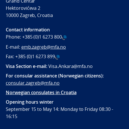
Grand Centar
Hektorovićeva 2
10000 Zagreb, Croatia
Contact information
Phone:
+385 (0)1 6273 800
E-mail:
emb.zagreb@mfa.no
Fax:
+385 (0)1 6273 899
Visa Section e-mail:
Visa.Ankara@mfa.no
For consular assistance (Norwegian citizens):
consular.zagreb@mfa.no
Norwegian consulates in Croatia
Opening hours winter
September 15 to May 14: Monday to Friday 08:30 -
16:15