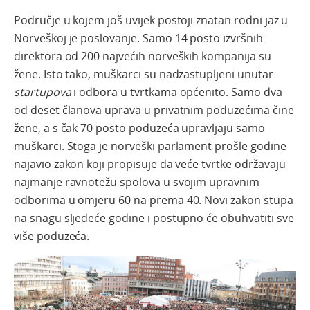
Područje u kojem još uvijek postoji znatan rodni jaz u
Norveškoj je poslovanje. Samo 14 posto izvršnih
direktora od 200 najvećih norveških kompanija su
žene.
Isto tako, muškarci su nadzastupljeni unutar
startupova
i odbora u tvrtkama općenito.
Samo dva
od deset članova uprava u privatnim poduzećima čine
žene, a s čak 70 posto poduzeća upravljaju samo
muškarci. Stoga je norveški parlament prošle godine
najavio zakon koji propisuje da veće tvrtke održavaju
najmanje ravnotežu spolova u svojim upravnim
odborima u omjeru 60 na prema 40. Novi zakon stupa
na snagu sljedeće godine i postupno će obuhvatiti sve
više poduzeća.