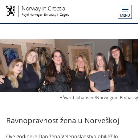
Norway in Croatia
Royal Norwegian Embassy in Zagreb
MENU
Håvard Johansen/Norwegian Embassy
Ravnopravnost žena u Norveškoj
Ove godine je Dan žena Veleposlanstvo obilježilo