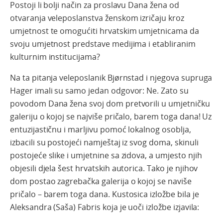
Postoji li bolji način za proslavu Dana žena od
otvaranja veleposlanstva ženskom izričaju kroz
umjetnost te omogućiti hrvatskim umjetnicama da
svoju umjetnost predstave medijima i etabliranim
kulturnim institucijama?
Na ta pitanja veleposlanik Bjørnstad i njegova supruga
Hager imali su samo jedan odgovor: Ne. Zato su
povodom Dana žena svoj dom pretvorili u umjetničku
galeriju o kojoj se najviše pričalo, barem toga dana! Uz
entuzijastičnu i marljivu pomoć lokalnog osoblja,
izbacili su postojeći namještaj iz svog doma, skinuli
postojeće slike i umjetnine sa zidova, a umjesto njih
objesili djela šest hrvatskih autorica. Tako je njihov
dom postao zagrebačka galerija o kojoj se naviše
pričalo – barem toga dana. Kustosica izložbe bila je
Aleksandra (Saša) Fabris koja je uoči izložbe izjavila: