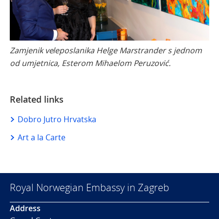
Zamjenik veleposlanika Helge Marstrander s jednom
od umjetnica, Esterom Mihaelom Peruzović.
Related links
Dobro Jutro Hrvatska
Art a la Carte
Royal Norwegian Embassy in Zagreb
Address