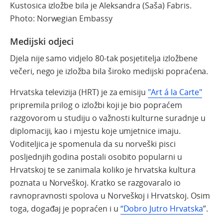
Kustosica izložbe bila je Aleksandra (Saša) Fabris.
Photo: Norwegian Embassy
Medijski odjeci
Djela nije samo vidjelo 80-tak posjetitelja izložbene
večeri, nego je izložba bila široko medijski popraćena.
Hrvatska televizija (HRT) je za emisiju
"Art á la Carte"
pripremila prilog o izložbi koji je bio popraćem
razgovorom u studiju o važnosti kulturne suradnje u
diplomaciji, kao i mjestu koje umjetnice imaju.
Voditeljica je spomenula da su norveški pisci
posljednjih godina postali osobito popularni u
Hrvatskoj te se zanimala koliko je hrvatska kultura
poznata u Norveškoj. Kratko se razgovaralo io
ravnopravnosti spolova u Norveškoj i Hrvatskoj. Osim
toga, događaj je popraćen i u
“Dobro Jutro Hrvatska
”.