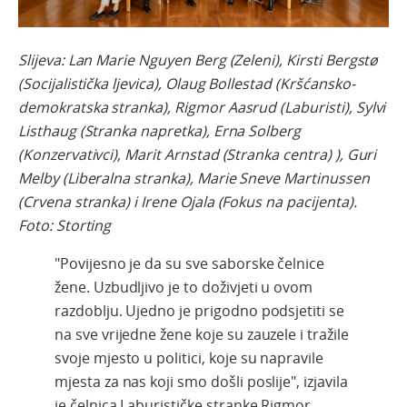
Slijeva: Lan Marie Nguyen Berg (Zeleni), Kirsti Bergstø
(Socijalistička ljevica), Olaug Bollestad (Kršćansko-
demokratska stranka), Rigmor Aasrud (Laburisti), Sylvi
Listhaug (Stranka napretka), Erna Solberg
(Konzervativci), Marit Arnstad (Stranka centra) ), Guri
Melby (Liberalna stranka), Marie Sneve Martinussen
(Crvena stranka) i Irene Ojala (Fokus na pacijenta).
Foto: Storting
"Povijesno je da su sve saborske čelnice
žene. Uzbudljivo je to doživjeti u ovom
razdoblju. Ujedno je prigodno podsjetiti se
na sve vrijedne žene koje su zauzele i tražile
svoje mjesto u politici, koje su napravile
mjesta za nas koji smo došli poslije", izjavila
je čelnica Laburističke stranke Rigmor