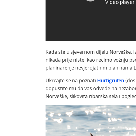
Kada ste u sjevernom dijelu Norveške, isk
nikada prije niste, kao recimo vožnju ps
planinarenje nevjerojatnim planinama 
Ukrcajte se na poznati
Hurtigruten
(dosl
dopustite mu da vas odvede na nezabor
Norveške, slikovita ribarska sela i pogl