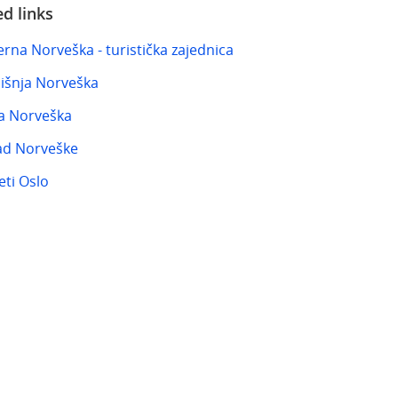
ed links
erna Norveška - turistička zajednica
išnja Norveška
a Norveška
ad Norveške
eti Oslo