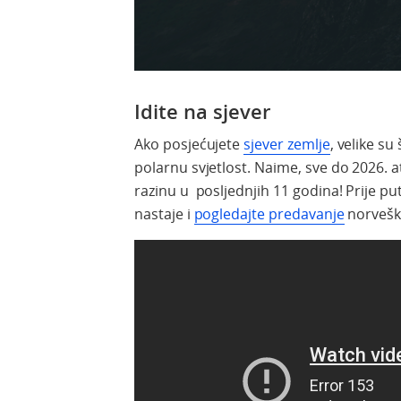
Idite na sjever
Ako posjećujete
sjever zemlje
, velike s
polarnu svjetlost. Naime, sve do 2026. a
razinu u posljednjih 11 godina! Prije p
nastaje i
pogledajte predavanje
norvešk