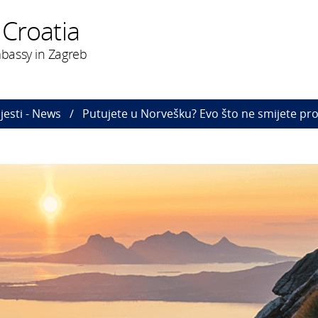
 Croatia
bassy in Zagreb
ijesti - News
Putujete u Norvešku? Evo što ne smijete pro