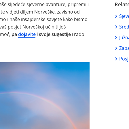
Relat
še sljedeće sjeverne avanture, pripremili
e vidjeti diljem Norveške, zavisno od
Sjev
smo i naše insajderske savjete kako bismo
aš posjet Norveškoj učiniti još
Sred
omoć,
pa
dojavite
i svoje sugestije
i rado
Južn
Zap
Posj