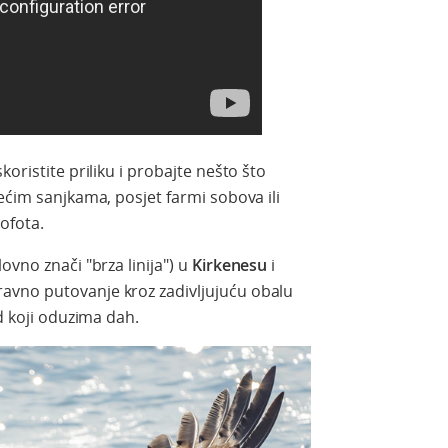
oristite priliku i probajte nešto što
ećim sanjkama, posjet farmi sobova ili
Lofota.
ovno znači "brza linija") u
Kirkenesu
i
avno putovanje kroz zadivljujuću obalu
ed koji oduzima dah.