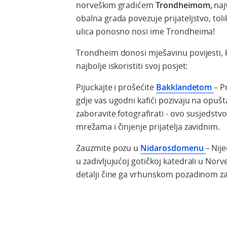
norveškim gradićem
Trondheimom,
naj
obalna grada povezuje prijateljstvo, toli
ulica ponosno nosi ime Trondheima!
Trondheim donosi mješavinu povijesti, 
najbolje iskoristiti svoj posjet:
Pijuckajte i prošećite
Bakklandetom
– P
gdje vas ugodni kafići pozivaju na opušta
zaboravite fotografirati - ovo susjedstv
mrežama i činjenje prijatelja zavidnim.
Zauzmite pozu u
Nidarosdomenu
– Nij
u zadivljujućoj gotičkoj katedrali u Norve
detalji čine ga vrhunskom pozadinom za