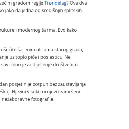
većim gradom regije
Trøndelag
? Ova dva
ko jako da jedna od središnjih splitskih
kulture i modernog šarma. Evo kako
rošećite šarenim ulicama starog grada,
nje uz toplo piće i poslasticu. Ne
o savršeno je za dijeljenje društvenim
edan posjet nije potpun bez zaustavljanja
škoj. Njezini visoki tornjevi i zamršeni
 nezaboravne fotografije.