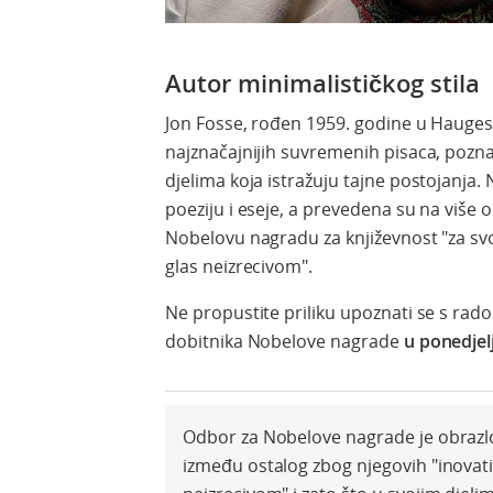
Autor minimalističkog stila
Jon Fosse, rođen 1959. godine u Hauges
najznačajnijih suvremenih pisaca, pozn
djelima koja istražuju tajne postojanja
poeziju i eseje, a prevedena su na više 
Nobelovu nagradu za književnost "za svo
glas neizrecivom".
Ne propustite priliku upoznati se s ra
dobitnika Nobelove nagrade
u ponedjelj
Odbor za Nobelove nagrade je obrazlo
između ostalog zbog njegovih "inovati