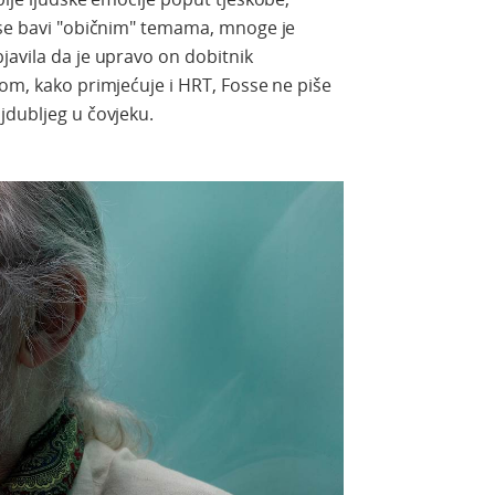
a se bavi "običnim" temama, mnoge je
javila da je upravo on dobitnik
lom, kako primjećuje i HRT, Fosse ne piše
jdubljeg u čovjeku.