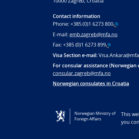
10000 Zagreb, Croatia
Contact information
Phone:
+385 (0)1 6273 800
E-mail:
emb.zagreb@mfa.no
Fax:
+385 (0)1 6273 899
Visa Section e-mail:
Visa.Ankara@mfa
For consular assistance (Norwegian c
consular.zagreb@mfa.no
Norwegian consulates in Croatia
Tilgjengelighetserklæring / Accessi
Norwegian Ministry of
This we
Foreign Affairs
you co