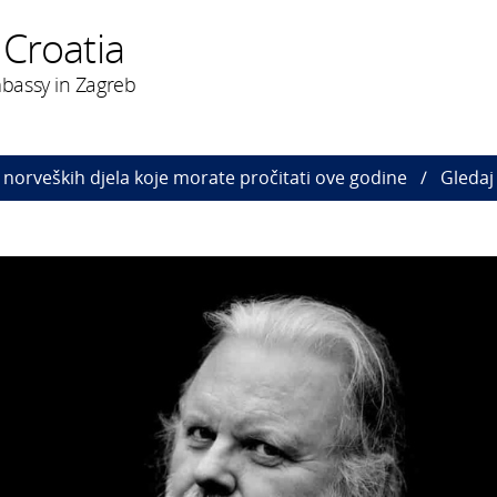
 Croatia
bassy in Zagreb
 norveških djela koje morate pročitati ove godine
Gledaj