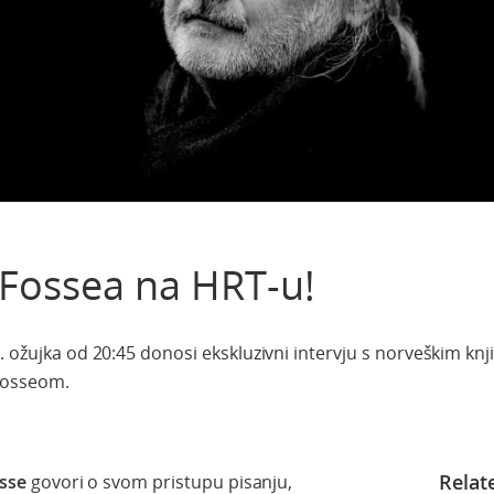
 Fossea na HRT-u!
. ožujka od 20:45 donosi ekskluzivni intervju s norveškim knj
Fosseom.
Relat
sse
govori o svom pristupu pisanju,