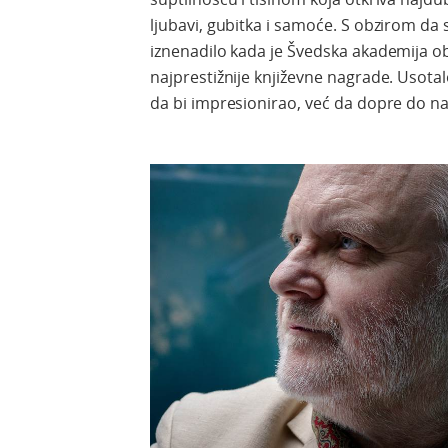
ljubavi, gubitka i samoće. S obzirom d
iznenadilo kada je Švedska akademija ob
najprestižnije književne nagrade. Usota
da bi impresionirao, već da dopre do na