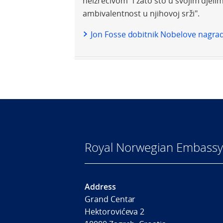
neizrecivom" i zato što u svojim djelim
ambivalentnost u njihovoj srži".
Jon Fosse dobitnik Nobelove nagrad
Royal Norwegian Embassy
Address
Grand Centar
Hektorovićeva 2