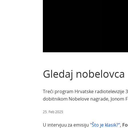
Gledaj nobelovca
Treći program Hrvatske radiotelevizije 3
dobitnikom Nobelove nagrade, Jonom 
25. Feb 2025
U intervjuu za emisiju
"Što je klasik?"
,
Fo