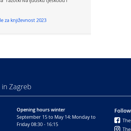
a "razotkriva ljudsku tjeskobu i
e za književnost 2023
 in Zagreb
Opening hours winter
Follow
September 15 to May 14: Monday to
The
Friday 08:30 - 16:15
The