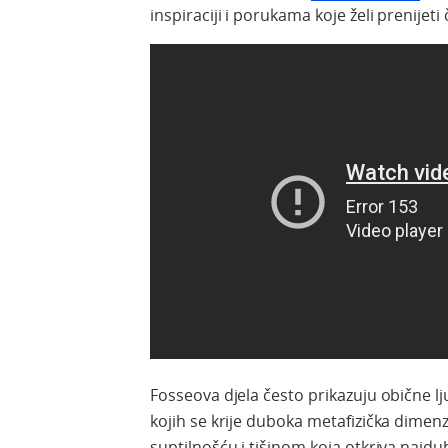
inspiraciji i porukama koje želi prenijeti 
Fosseova djela često prikazuju obične l
kojih se krije duboka metafizička dimenz
suptilnošću i tišinom koja otkriva najdu