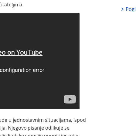
čitateljima.
Pogl
jude u jednostavnim situacijama, ispod
ija. Njegovo pisanje odlikuje se
blje ljudske emocije poput tjeskobe,