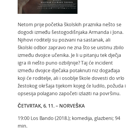
Netom prije početka školskih praznika nešto se
dogodi između šestogodišnjaka Armanda i Jona.
Njihovi roditelji su pozvani na sastanak, ali
školski odbor zapravo ne zna što se uistinu zbilo
između dvojice učenika. Je li u pitanju tek dječja
igra ili nešto puno ozbiljnije? Taj će incident
između dvojice dječaka potaknuti niz događaja
koji će roditelje, ali i osoblje škole dovesti do vrlo
žestokog okršaja tijekom kojeg će ludilo, požuda i
opsesija polagano započeti izlaziti na površinu.
ČETVRTAK, 6. 11. – NORVEŠKA
19:00 Los Bando (2018.); komedija, glazbeni; 94
min.