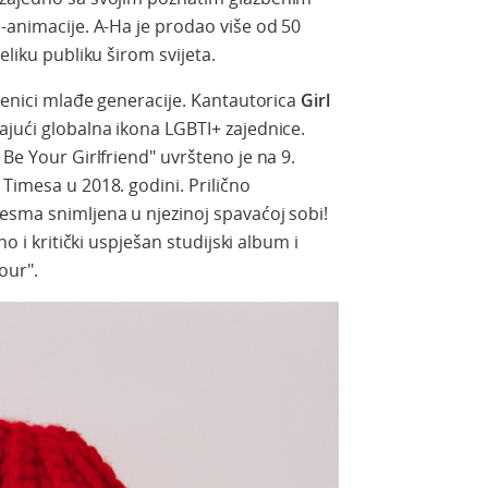
-animacije.
A-Ha je prodao više od 50
eliku publiku širom svijeta.
zbenici mlađe generacije. Kantautorica
Girl
jući globalna ikona LGBTI+ zajednice.
Be Your Girlfriend" uvršteno je na 9.
Timesa u 2018. godini. Prilično
esma snimljena u njezinoj spavaćoj sobi!
no i kritički uspješan studijski album i
Tour".