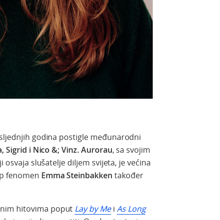
osljednjih godina postigle međunarodni
, Sigrid i Nico &; Vinz.
Aurorau
, sa svojim
 osvaja slušatelje diljem svijeta, je većina
op fenomen
Emma Steinbakken
također
vnim hitovima poput
Lay by Me
i
As Long