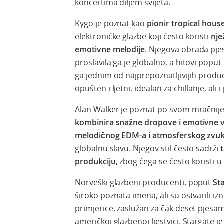
koncertima diljem svijeta.
Kygo je poznat kao
pionir tropical hous
elektroničke glazbe koji često koristi
nje
emotivne melodije
. Njegova obrada pje
proslavila ga je globalno, a hitovi poput
ga jednim od najprepoznatljivijih produ
opušten i ljetni, idealan za chillanje, ali i
Alan Walker je poznat po svom mračnije
kombinira snažne dropove i emotivne 
melodičnog EDM-a i atmosferskog zvu
globalnu slavu. Njegov stil često sadrži
produkciju
, zbog čega se često koristi 
Norveški glazbeni producenti, poput
St
široko poznata imena, ali su ostvarili 
primjerice,
zaslužan za čak deset pjesa
američkoj glazbenoj ljestvici. Stargate j