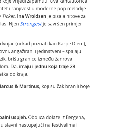
 koje vrijedi zapamtiti. Ova kantautorica
itet i ranjivost u moderne pop melodije.
 Ticket
.
Ina Wroldsen
je pisala hitove za
glas! Njen
Strongest
je savršen primjer
aj dvojac (nekad poznati kao Karpe Diem),
vni, angažirani i jedinstveni – spajaju
ezik, brišu granice između žanrova i
alom. Da,
imaju i jednu koja traje 29
etka do kraja.
arcus & Martinus
, koji su čak branili boje
balni uspjeh.
Obojica dolaze iz Bergena,
 slavni nastupajući na festivalima i