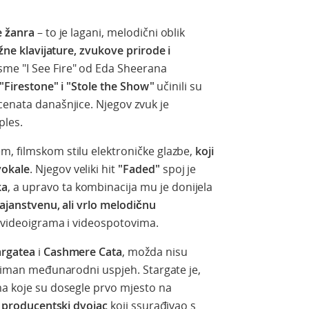
e žanra
– to je lagani, melodični oblik
žne klavijature, zvukove prirode i
sme "I See Fire" od Eda Sheerana
"Firestone" i "Stole the Show"
učinili su
cenata današnjice. Njegov zvuk je
 ples.
m, filmskom stilu elektroničke glazbe,
koji
vokale
. Njegov veliki hit
"Faded"
spoj je
ka
, a upravo ta kombinacija mu je donijela
tajanstvenu, ali vrlo melodičnu
u videoigrama i videospotovima.
argatea
i
Cashmere Cata
, možda nisu
izniman međunarodni uspjeh. Stargate je,
ma koje su dosegle prvo mjesto na
e
producentski dvojac
koji ssurađivao s