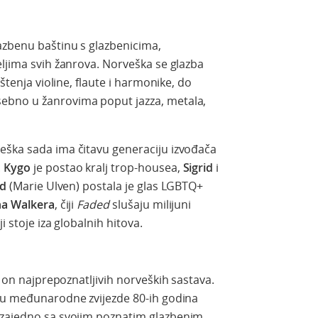
azbenu baštinu s glazbenicima,
eljima svih žanrova. Norveška se glazba
ištenja violine, flaute i harmonike, do
ebno u žanrovima poput jazza, metala,
eška sada ima čitavu generaciju izvođača
.
Kygo
je postao kralj trop-housea,
Sigrid
i
ed
(Marie Ulven) postala je glas LGBTQ+
na Walkera
, čiji
Faded
slušaju milijuni
i stoje iza globalnih hitova.
n on najprepoznatljivih norveških sastava.
i u međunarodne zvijezde 80-ih godina
 zajedno sa svojim poznatim glazbenim