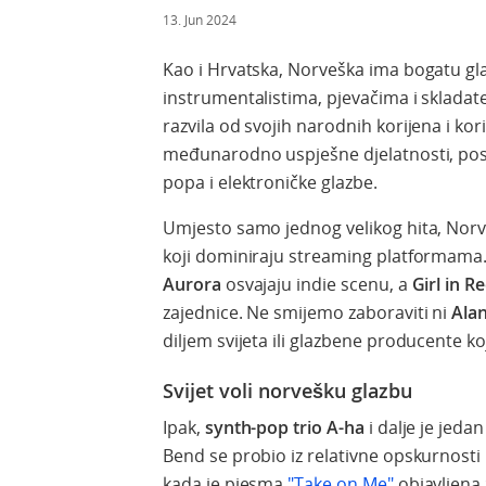
13. Jun 2024
Kao i Hrvatska, Norveška ima bogatu gl
instrumentalistima, pjevačima i skladat
razvila od svojih narodnih korijena i kor
međunarodno uspješne djelatnosti, pos
popa i elektroničke glazbe.
Umjesto samo jednog velikog hita, Norv
koji dominiraju streaming platformama
Aurora
osvajaju indie scenu, a
Girl in R
zajednice. Ne smijemo zaboraviti ni
Ala
diljem svijeta ili glazbene producente koj
Svijet voli norvešku glazbu
Ipak,
synth-pop trio A-ha
i dalje je jeda
Bend se probio iz relativne opskurnost
kada je pjesma
"Take on Me"
objavljena