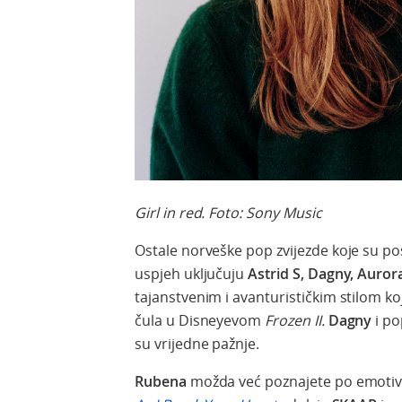
Girl in red. Foto: Sony Music
Ostale norveške pop zvijezde koje su p
uspjeh uključuju
Astrid S, Dagny, Aurora
tajanstvenim i avanturističkim stilom koji
čula u Disneyevom
Frozen II.
Dagny
i p
su vrijedne pažnje.
Rubena
možda već poznajete po emoti