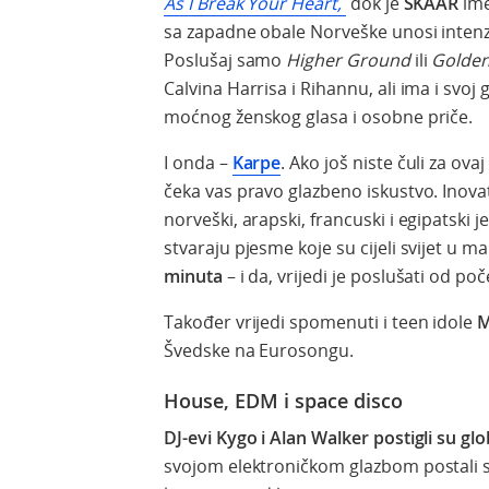
As I Break Your Heart,
dok je
SKAAR
ime
sa zapadne obale Norveške unosi intenz
Poslušaj samo
Higher Ground
ili
Golden
Calvina Harrisa i Rihannu, ali ima i svoj 
moćnog ženskog glasa i osobne priče.
I onda –
Karpe
. Ako još niste čuli za ov
čeka vas pravo glazbeno iskustvo. Inovati
norveški, arapski, francuski i egipatski j
stvaraju pjesme koje su cijeli svijet u m
minuta
– i da, vrijedi je poslušati od poč
Također vrijedi spomenuti i teen idole
M
Švedske na Eurosongu.
House, EDM i space disco
DJ-evi Kygo i Alan Walker postigli su glo
svojom elektroničkom glazbom postali su