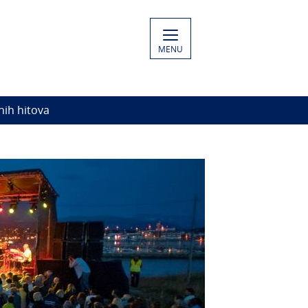
MENU
nih hitova