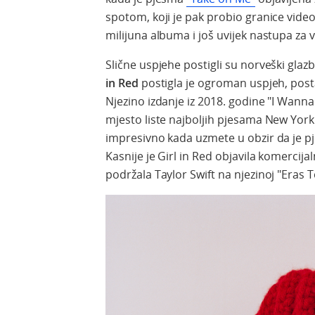
spotom, koji je pak probio granice video
milijuna albuma i još uvijek nastupa za v
Slične uspjehe postigli su norveški gla
in Red
postigla je ogroman uspjeh, posta
Njezino izdanje iz 2018. godine "
I Wanna 
mjesto liste najboljih pjesama New York 
impresivno kada uzmete u obzir da je pj
Kasnije je Girl in Red objavila komercijal
podržala Taylor Swift na njezinoj "Eras 