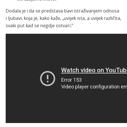
Dodala je i da se predstava bavi istraživanjem odnosa
i ljubavi, koja je, kako kaže, „uvijek ista, a uvijek različita,
svaki put kad se negdje ostvari.“