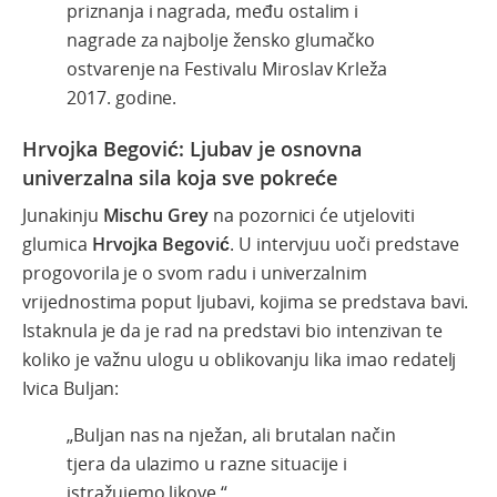
priznanja i nagrada, među ostalim i
nagrade za najbolje žensko glumačko
ostvarenje na Festivalu Miroslav Krleža
2017. godine.
Hrvojka Begović: Ljubav je osnovna
univerzalna sila koja sve pokreće
Junakinju
Mischu Grey
na pozornici će utjeloviti
glumica
Hrvojka Begović
. U intervjuu uoči predstave
progovorila je o svom radu i univerzalnim
vrijednostima poput ljubavi, kojima se predstava bavi.
Istaknula je da je rad na predstavi bio intenzivan te
koliko je važnu ulogu u oblikovanju lika imao redatelj
Ivica Buljan:
„Buljan nas na nježan, ali brutalan način
tjera da ulazimo u razne situacije i
istražujemo likove.“