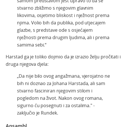
samom predstavom jest upravo to da se
stvarno zbližimo s njegovim glavnim
likovima, osjetimo bliskost i nježnost prema
njima. Volio bih da publika, pod utjecajem
glazbe, s predstave ode s osjećajem
nježnosti prema drugim ljudima, ali i prema
samima sebi.“
Harstad ga je toliko dojmio da je izrazio želju pročitati i
druga njegova djela:
„Da nije bilo ovog angažmana, vjerojatno ne
bih ni doznao za Johana Harstada, ali sam
stvarno fasciniran njegovim stilom i
pogledom na život. Nakon ovog romana,
sigurno ću posegnuti i za ostalima." -
zaključio je Rundek.
Ansambl