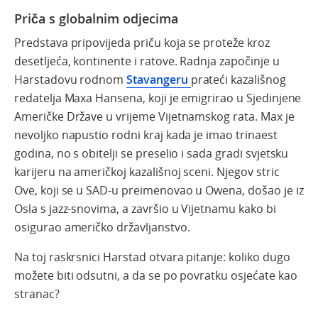
Priča s globalnim odjecima
Predstava pripovijeda priču koja se proteže kroz
desetljeća, kontinente i ratove. Radnja započinje u
Harstadovu rodnom
Stavangeru
prateći kazališnog
redatelja Maxa Hansena, koji je emigrirao u Sjedinjene
Američke Države u vrijeme Vijetnamskog rata. Max je
nevoljko napustio rodni kraj kada je imao trinaest
godina, no s obitelji se preselio i sada gradi svjetsku
karijeru na američkoj kazališnoj sceni. Njegov stric
Ove, koji se u SAD-u preimenovao u Owena, došao je iz
Osla s jazz-snovima, a završio u Vijetnamu kako bi
osigurao američko državljanstvo.
Na toj raskrsnici Harstad otvara pitanje: koliko dugo
možete biti odsutni, a da se po povratku osjećate kao
stranac?