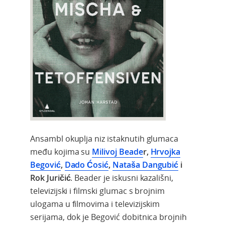
Ansambl okuplja niz istaknutih glumaca
među kojima su
Milivoj Beade
r,
Hrvojka
Begović
,
Dado Ćosić
,
Nataša Dangubić
i
Rok Juričić
. Beader je iskusni k
azališni,
televizijski i filmski glumac s brojnim
ulogama u filmovima i televizijskim
serijama, dok je
Begović dobitnica brojnih