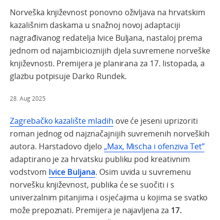
Norveška književnost ponovno oživljava na hrvatskim
kazališnim daskama u snažnoj novoj adaptaciji
nagrađivanog redatelja Ivice Buljana, nastaloj prema
jednom od najambicioznijih djela suvremene norveške
književnosti. Premijera je planirana za 17. listopada, a
glazbu potpisuje Darko Rundek.
28. Aug 2025
Zagrebačko kazalište mladih
ove će jeseni uprizoriti
roman jednog od najznačajnijih suvremenih norveških
autora. Harstadovo djelo
„Max, Mischa i ofenziva Tet”
adaptirano je za hrvatsku publiku pod kreativnim
vodstvom
Ivice Buljana
.
Osim uvida u suvremenu
norvešku književnost, publika će se suočiti i s
univerzalnim pitanjima i osjećajima u kojima se svatko
može prepoznati.
Premijera je najavljena za
17.