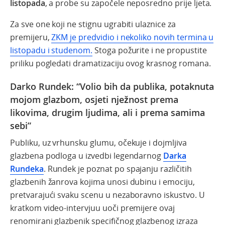
listopada
, a probe su započele neposredno prije ljeta.
Za sve one koji ne stignu ugrabiti ulaznice za
premijeru,
ZKM je predvidio i nekoliko novih termina u
listopadu i studenom.
Stoga požurite i ne propustite
priliku pogledati dramatizaciju ovog krasnog romana.
Darko Rundek: “Volio bih da publika, potaknuta
mojom glazbom, osjeti nježnost prema
likovima, drugim ljudima, ali i prema samima
sebi”
Publiku, uz vrhunsku glumu, očekuje i dojmljiva
glazbena podloga u izvedbi legendarnog
Darka
Rundeka
. Rundek je poznat po spajanju različitih
glazbenih žanrova kojima unosi dubinu i emociju,
pretvarajući svaku scenu u nezaboravno iskustvo.
U
kratkom video-intervjuu uoči premijere ovaj
renomirani glazbenik specifičnog glazbenog izraza