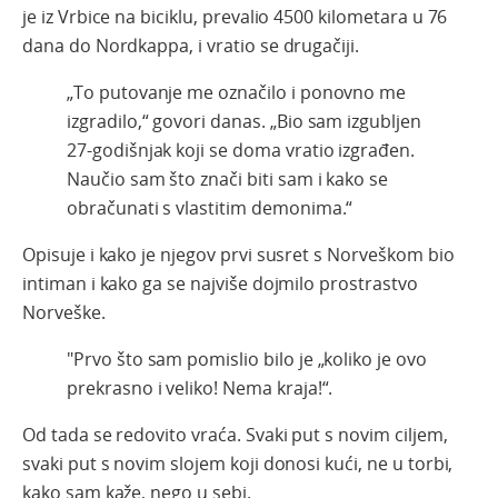
je iz Vrbice na biciklu, prevalio 4500 kilometara u 76
dana do Nordkappa, i vratio se drugačiji.
„To putovanje me označilo i ponovno me
izgradilo,“ govori danas. „Bio sam izgubljen
27-godišnjak koji se doma vratio izgrađen.
Naučio sam što znači biti sam i kako se
obračunati s vlastitim demonima.“
Opisuje i kako je njegov prvi susret s Norveškom bio
intiman i kako ga se najviše dojmilo prostrastvo
Norveške.
"Prvo što sam pomislio bilo je „koliko je ovo
prekrasno i veliko! Nema kraja!“.
Od tada se redovito vraća. Svaki put s novim ciljem,
svaki put s novim slojem koji donosi kući, ne u torbi,
kako sam kaže, nego u sebi.