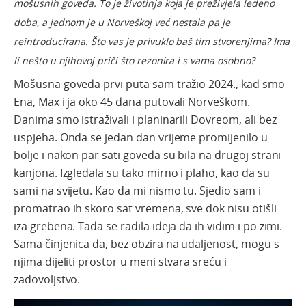
mošusnih goveda. To je životinja koja je preživjela ledeno
doba, a jednom je u Norveškoj već nestala pa je
reintroducirana. Što vas je privuklo baš tim stvorenjima? Ima
li nešto u njihovoj priči što rezonira i s vama osobno?
Mošusna goveda prvi puta sam tražio 2024., kad smo
Ena, Max i ja oko 45 dana putovali Norveškom.
Danima smo istraživali i planinarili Dovreom, ali bez
uspjeha. Onda se jedan dan vrijeme promijenilo u
bolje i nakon par sati goveda su bila na drugoj strani
kanjona. Izgledala su tako mirno i plaho, kao da su
sami na svijetu. Kao da mi nismo tu. Sjedio sam i
promatrao ih skoro sat vremena, sve dok nisu otišli
iza grebena. Tada se radila ideja da ih vidim i po zimi.
Sama činjenica da, bez obzira na udaljenost, mogu s
njima dijeliti prostor u meni stvara sreću i
zadovoljstvo.