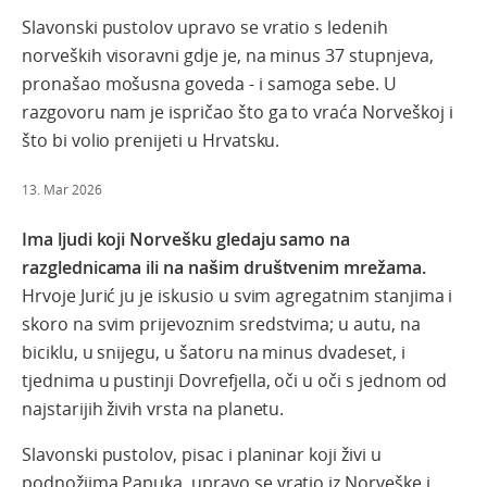
Slavonski pustolov upravo se vratio s ledenih
norveških visoravni gdje je, na minus 37 stupnjeva,
pronašao mošusna goveda - i samoga sebe. U
razgovoru nam je ispričao što ga to vraća Norveškoj i
što bi volio prenijeti u Hrvatsku.
13. Mar 2026
Ima ljudi koji Norvešku gledaju samo na
razglednicama ili na našim društvenim mrežama.
Hrvoje Jurić ju je iskusio u svim agregatnim stanjima i
skoro na svim prijevoznim sredstvima; u autu, na
biciklu, u snijegu, u šatoru na minus dvadeset, i
tjednima u pustinji Dovrefjella, oči u oči s jednom od
najstarijih živih vrsta na planetu.
Slavonski pustolov, pisac i planinar koji živi u
podnožjima Papuka, upravo se vratio iz Norveške i