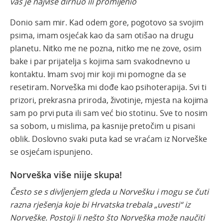
vas je najviše dirnuo ili promijenio
Donio sam mir. Kad odem gore, pogotovo sa svojim
psima, imam osjećak kao da sam otišao na drugu
planetu. Nitko me ne pozna, nitko me ne zove, osim
bake i par prijatelja s kojima sam svakodnevno u
kontaktu. Imam svoj mir koji mi pomogne da se
resetiram. Norveška mi dođe kao psihoterapija. Svi ti
prizori, prekrasna priroda, životinje, mjesta na kojima
sam po prvi puta ili sam već bio stotinu. Sve to nosim
sa sobom, u mislima, pa kasnije pretočim u pisani
oblik. Doslovno svaki puta kad se vraćam iz Norveške
se osjećam ispunjeno.
Norveška više niije skupa!
Često se s divljenjem gleda u Norvešku i mogu se čuti
razna rješenja koje bi Hrvatska trebala „uvesti“ iz
Norveške. Postoji li nešto što Norveška može naučiti