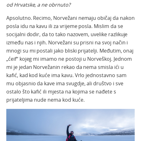
od Hrvatske, a ne obrnuto?
Apsolutno. Recimo, Norvežani nemaju običaj da nakon
posla idu na kavu ili za vrijeme posla. Mislim da se
socijalni dodir, da to tako nazovem, uvelike razlikuje
između nas i njih. Norvežani su prisni na svoj način i
mnogi su mi postali jako bliski prijatelji. Međutim, onaj
„ćeif“ kojeg mi imamo ne postoji u Norveškoj. Jednom
mi je jedan Norvežanin rekao da nema smisla ići u
kafić, kad kod kuće ima kavu. Vrlo jednostavno sam
mu objasnio da kave ima svugdje, ali društvo i sve
ostalo što kafić ili mjesta na kojima se nađete s
prijateljima nude nema kod kuće.