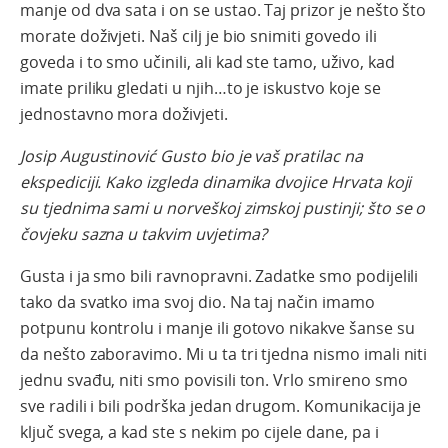
manje od dva sata i on se ustao. Taj prizor je nešto što
morate doživjeti. Naš cilj je bio snimiti govedo ili
goveda i to smo učinili, ali kad ste tamo, uživo, kad
imate priliku gledati u njih…to je iskustvo koje se
jednostavno mora doživjeti.
Josip Augustinović Gusto bio je vaš pratilac na
ekspediciji. Kako izgleda dinamika dvojice Hrvata koji
su tjednima sami u norveškoj zimskoj pustinji; što se o
čovjeku sazna u takvim uvjetima?
Gusta i ja smo bili ravnopravni. Zadatke smo podijelili
tako da svatko ima svoj dio. Na taj način imamo
potpunu kontrolu i manje ili gotovo nikakve šanse su
da nešto zaboravimo. Mi u ta tri tjedna nismo imali niti
jednu svađu, niti smo povisili ton. Vrlo smireno smo
sve radili i bili podrška jedan drugom. Komunikacija je
ključ svega, a kad ste s nekim po cijele dane, pa i