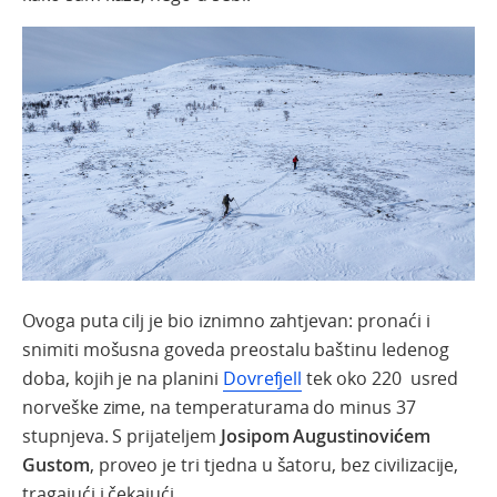
Ovoga puta cilj je bio iznimno zahtjevan: pronaći i
snimiti mošusna goveda preostalu baštinu ledenog
doba, kojih je na planini
Dovrefjell
tek oko 220 usred
norveške zime, na temperaturama do minus 37
stupnjeva. S prijateljem
Josipom Augustinovićem
Gustom
, proveo je tri tjedna u šatoru, bez civilizacije,
tragajući i čekajući.