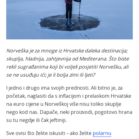
Norveška je za mnoge iz Hrvatske daleka destinacija;
skuplja, hladnija, zahtjevnija od Mediterana. Što biste
rekli sugrađanima koji bi voljeli posjetiti Norvešku, ali
se ne usuđuju ići; je li bolja zimi ili ljeti?
I jedno i drugo ima svojih prednosti. Ali bitno je, za
početak, naglasiti da s inflacijom i prelaskom Hrvatske
na euro cijene u Norveškoj više nisu toliko skuplje
nego kod nas. Dapače, neki proizvodi, pogotovo hrana
su tu negdje ili čak jeftiniji.
Sve ovisi što želite iskusiti – ako želite
polarnu