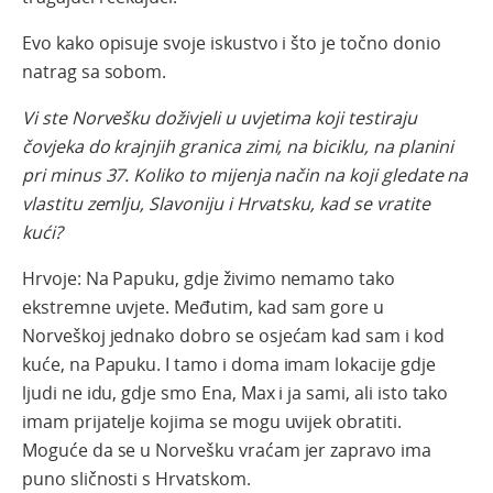
Evo kako opisuje svoje iskustvo i što je točno donio
natrag sa sobom.
Vi ste Norvešku doživjeli u uvjetima koji testiraju
čovjeka do krajnjih granica zimi, na biciklu, na planini
pri minus 37. Koliko to mijenja način na koji gledate na
vlastitu zemlju, Slavoniju i Hrvatsku, kad se vratite
kući?
Hrvoje: Na Papuku, gdje živimo nemamo tako
ekstremne uvjete. Međutim, kad sam gore u
Norveškoj jednako dobro se osjećam kad sam i kod
kuće, na Papuku. I tamo i doma imam lokacije gdje
ljudi ne idu, gdje smo Ena, Max i ja sami, ali isto tako
imam prijatelje kojima se mogu uvijek obratiti.
Moguće da se u Norvešku vraćam jer zapravo ima
puno sličnosti s Hrvatskom.