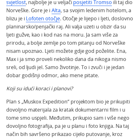
svjetlost
, najbolje je u veljači
posjetiti Tromso
ili taj dio
Norveške. Gore je i
Alta
, sa svojim ledenim hotelom, a
blizu je i
Lofoten otočje
. Otočje je lijepo i ljeti, doslovno
planinarsko/penjački raj. Ali valja uzeti u obzir da su
ljeti gužve, kao i kod nas na moru. Ja sam više za
prirodu, a bolje zemlje po tom pitanju od Norveške
nisam upoznao. Ljeti možete gdje god poželite. Ena,
Max i ja smo proveli nekoliko dana da nikoga nismo
sreli, od ljudi jel. Samo životinje. To i zvuči i je jedan
dobar godišnji odmor, ako mene pitate.
Koji su idući koraci i planovi?
Plan s „Muskox Expedition“ projektom bio je prikupiti
dovoljno materijala za kratak dokumentarni film i u
tome smo uspjeli. Međutim, prikupio sam i više nego
dovoljno fotografija, pa je u planu i foto knjiga. Na taj
način bih savršeno prikazao cijelo putovanje, kroz