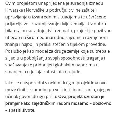
Ovim projektom unaprijeđena je suradnja između
Hrvatske i Norveške u području civilne zaštite i
upravljanja u izvanrednim situacijama te učvršćeno
prijateljstvo i razumijevanje dviju zemalja.
Uz dobru
bilateralnu suradnju dviju zemalja, projekt je pozitivno
utjecao na širu međunarodnu zajednicu razmjenom
znanja i najboljih praksi stečenih tijekom provedbe.
Poslužio je kao model za druge zemlje koje su trebale
slijediti u poboljšanju svojih sposobnosti traganja i
spašavanja te pridonijeti globalnim naporima u
smanjenju utjecaja katastrofa na ljude.
Iako se u usporedbi s nekim drugim projektima ovo
može činiti skromnim po veličini i financiranju, njegov
učinak govori drugu priču.
Ovaj projekt izvrstan je
primjer kako zajedničkim radom možemo – doslovno
– spasiti živote.