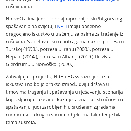
ruševinama.
Norveška ima jednu od najnaprednijih službi gorskog
spašavanja na svijetu, i
NRH
imaju posebno
dragocjeno iskustvo u traženju sa psima za traženje iz
ruševina.
Sudjelovali su u potragama nakon potresa u
Turskoj (1998.), potresa u Iranu (2003.), potresa u
Nepalu (2014.), potresa u Albaniji (2019.) i klizišta u
Gjerdrumu u Norveškoj (2020.).
Zahvaljujući projektu, NRH i HGSS razmijenili su
iskustva i najbolje prakse između dviju država u
timovima traganja i spašavanja u rješavanju scenarija
koji uključuju ruševine.
Razmjena znanja i stručnosti u
spašavanju ljudi zarobljenih u srušenim zgradama,
rudnicima ili drugim sličnim objektima također je bila
tema susreta.