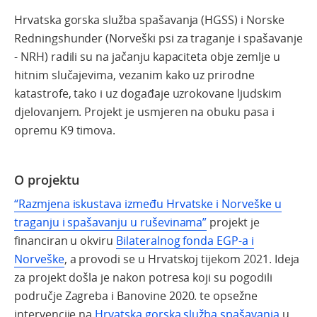
Hrvatska gorska služba spašavanja (HGSS) i Norske
Redningshunder (Norveški psi za traganje i spašavanje
- NRH) radili su na jačanju kapaciteta obje zemlje u
hitnim slučajevima, vezanim kako uz prirodne
katastrofe, tako i uz događaje uzrokovane ljudskim
djelovanjem. Projekt je usmjeren na obuku pasa i
opremu K9 timova.
O projektu
“Razmjena iskustava između Hrvatske i Norveške u
traganju i spašavanju u ruševinama”
projekt je
financiran u okviru
Bilateralnog fonda EGP-a i
Norveške
, a provodi se u Hrvatskoj tijekom 2021. Ideja
za projekt došla je nakon potresa koji su pogodili
područje
Zagreba i Banovine 2020. te opsežne
intervencije na
Hrvatska gorska služba spašavanja
u