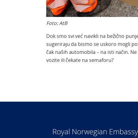
Foto: AtB
Dok smo svi već navikli na bežično punj
sugeriraju da bismo se uskoro mogli poč
čak naših automobila – na isti način. Ne
vozite ili čekate na semaforu?
Royal Norwegian Embassy