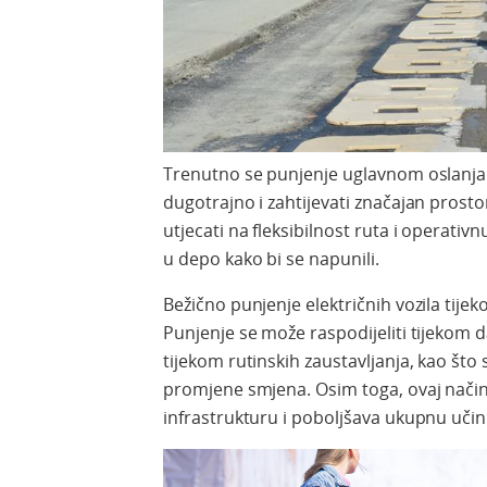
Trenutno se punjenje uglavnom oslanja n
dugotrajno i zahtijevati značajan prost
utjecati na fleksibilnost ruta i operativ
u depo kako bi se napunili.
Bežično punjenje električnih vozila tijek
Punjenje se može raspodijeliti tijekom d
tijekom rutinskih zaustavljanja, kao što 
promjene smjena. Osim toga, ovaj način
infrastrukturu i poboljšava ukupnu učin