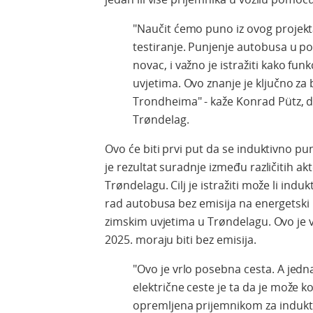
"Naučit ćemo puno iz ovog projekta
testiranje. Punjenje autobusa u po
novac, i važno je istražiti kako fu
uvjetima. Ovo znanje je ključno z
Trondheima" - kaže Konrad Pütz, d
Trøndelag.
Ovo će biti prvi put da se induktivno pun
je rezultat suradnje između različitih ak
Trøndelagu. Cilj je istražiti može li ind
rad autobusa bez emisija na energetski
zimskim uvjetima u Trøndelagu. Ovo je v
2025. moraju biti bez emisija.
"Ovo je vrlo posebna cesta. A jedn
električne ceste je ta da je može kor
opremljena prijemnikom za indukti