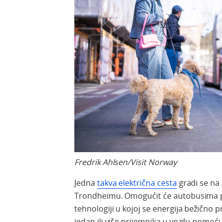
Fredrik Ahlsen/Visit Norway
Jedna
takva električna cesta
gradi se n
Trondheimu. Omogućit će autobusima pu
tehnologiji u kojoj se energija bežično 
jedan ili više prijemnika u vozilu pomoću