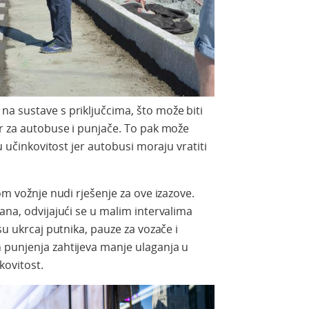
a sustave s priključcima, što može biti
or za autobuse i punjače. To pak može
nu učinkovitost jer autobusi moraju vratiti
om vožnje nudi rješenje za ove izazove.
ana, odvijajući se u malim intervalima
su ukrcaj putnika, pauze za vozače i
 punjenja zahtijeva manje ulaganja u
kovitost.