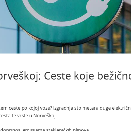
Norveškoj: Ceste koje bežič
putem ceste po kojoj voze? Izgradnja sto metara duge električn
cesta te vrste u Norveškoj.
o doprinosi emisijama stakleničkih plinova