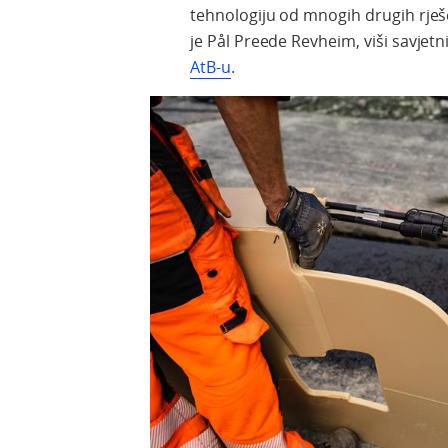
tehnologiju od mnogih drugih rješ
je Pål Preede Revheim, viši savjetn
AtB-u
.