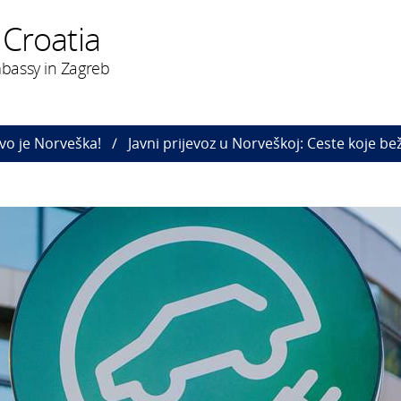
 Croatia
bassy in Zagreb
vo je Norveška!
Javni prijevoz u Norveškoj: Ceste koje be