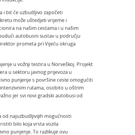
 i bit će uzbudljivo započeti
kretu može uštedjeti vrijeme i
nkcionira na našim cestama i u našim
a budući autobusni sustav u području
irektor prometa pri Vijeću okruga
jenje u vožnji testira u Norveškoj. Projekt
tera u sektoru javnog prijevoza u
uktivno punjenje s površine ceste omogućiti
 intenzivnim rutama, osobito u oštrim
ažno jer svi novi gradski autobusi od
a od najuzbudljivijih mogućnosti
istiti bilo koja vrsta vozila
vno punjenje. To razlikuje ovu