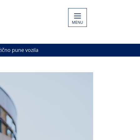
MENU
žično pune vozila