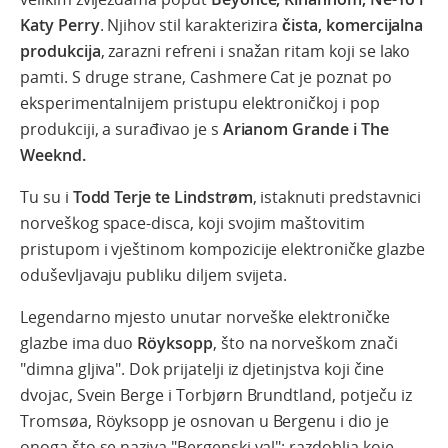
Katy Perry
. Njihov stil karakterizira
čista, komercijalna
produkcija
, zarazni refreni i snažan ritam koji se lako
pamti. S druge strane, Cashmere Cat je poznat po
eksperimentalnijem pristupu elektroničkoj i pop
produkciji, a surađivao je s
Arianom Grande i The
Weeknd.
Tu su i
Todd Terje te Lindstrøm
, istaknuti predstavnici
norveškog space-disca, koji svojim maštovitim
pristupom i vještinom kompozicije elektroničke glazbe
oduševljavaju publiku diljem svijeta.
Legendarno mjesto unutar norveške elektroničke
glazbe ima duo
Röyksopp
, što na norveškom znači
"dimna gljiva". Dok prijatelji iz djetinjstva koji čine
dvojac, Svein Berge i Torbjørn Brundtland, potječu iz
Tromsøa, Röyksopp je osnovan u Bergenu i dio je
onoga što se naziva "Bergenski val"; razdoblja koje