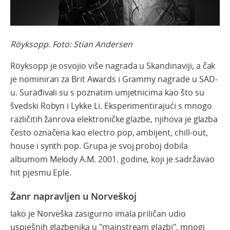
Röyksopp. Foto: Stian Andersen
Röyksopp je osvojio više nagrada u Skandinaviji, a čak
je nominiran za Brit Awards i Grammy nagrade u SAD-
u. Surađivali su s poznatim umjetnicima kao što su
švedski Robyn i Lykke Li. Eksperimentirajući s mnogo
različitih žanrova elektroničke glazbe, njihova je glazba
često označena kao electro pop, ambijent, chill-out,
house i synth pop. Grupa je svoj proboj dobila
albumom Melody A.M. 2001. godine, koji je sadržavao
hit pjesmu Eple.
Žanr napravljen u Norveškoj
Iako je Norveška zasigurno imala priličan udio
uspješnih glazbenika u "mainstream glazbi", mnogi