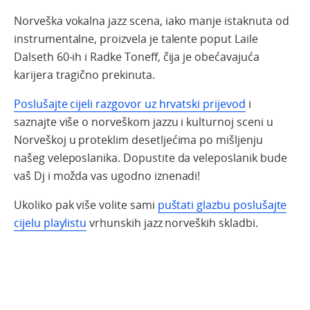
Norveška vokalna jazz scena, iako manje istaknuta od
instrumentalne, proizvela je talente poput Laile
Dalseth 60-ih i Radke Toneff, čija je obećavajuća
karijera tragično prekinuta.
Poslušajte cijeli razgovor uz hrvatski prijevod
i
saznajte više o norveškom jazzu i kulturnoj sceni u
Norveškoj u proteklim desetljećima po mišljenju
našeg veleposlanika. Dopustite da veleposlanik bude
vaš Dj i možda vas ugodno iznenadi!
Ukoliko pak više volite sami
puštati glazbu poslušajte
cijelu playlistu
vrhunskih jazz norveških skladbi.