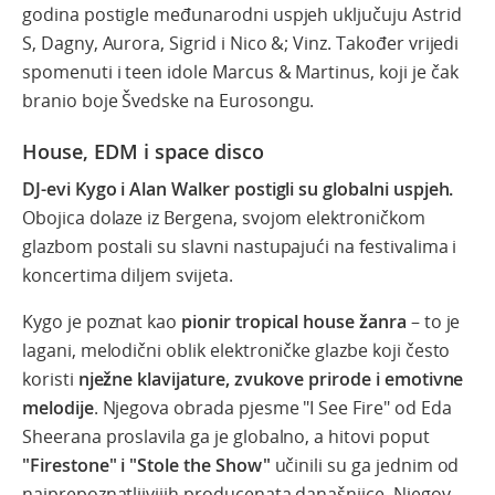
godina postigle međunarodni uspjeh uključuju Astrid
S, Dagny, Aurora, Sigrid i Nico &; Vinz. Također vrijedi
spomenuti i teen idole Marcus & Martinus, koji je čak
branio boje Švedske na Eurosongu.
House, EDM i space disco
DJ-evi Kygo i Alan Walker postigli su globalni uspjeh.
Obojica dolaze iz Bergena, svojom elektroničkom
glazbom postali su slavni nastupajući na festivalima i
koncertima diljem svijeta.
Kygo je poznat kao
pionir tropical house žanra
– to je
lagani, melodični oblik elektroničke glazbe koji često
koristi
nježne klavijature, zvukove prirode i emotivne
melodije
. Njegova obrada pjesme "I See Fire" od Eda
Sheerana proslavila ga je globalno, a hitovi poput
"Firestone" i "Stole the Show"
učinili su ga jednim od
najprepoznatljivijih producenata današnjice. Njegov