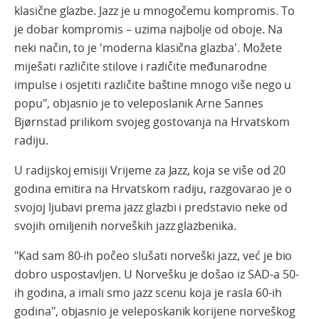
klasične glazbe. Jazz je u mnogočemu kompromis. To
je dobar kompromis – uzima najbolje od oboje. Na
neki način, to je 'moderna klasična glazba'. Možete
miješati različite stilove i različite međunarodne
impulse i osjetiti različite baštine mnogo više nego u
popu", objasnio je to veleposlanik Arne Sannes
Bjørnstad prilikom svojeg gostovanja na Hrvatskom
radiju.
U radijskoj emisiji Vrijeme za Jazz, koja se više od 20
godina emitira na Hrvatskom radiju, razgovarao je o
svojoj ljubavi prema jazz glazbi i predstavio neke od
svojih omiljenih norveških jazz glazbenika.
"Kad sam 80-ih počeo slušati norveški jazz, već je bio
dobro uspostavljen. U Norvešku je došao iz SAD-a 50-
ih godina, a imali smo jazz scenu koja je rasla 60-ih
godina", objasnio je veleposkanik korijene norveškog