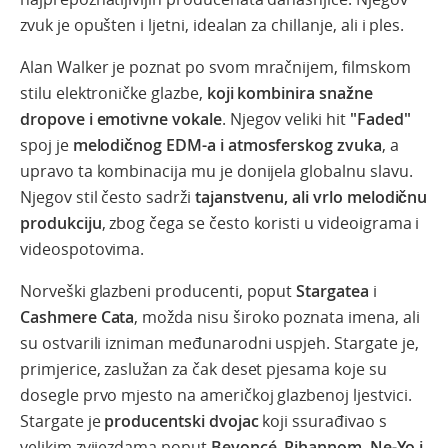
zvuk je opušten i ljetni, idealan za chillanje, ali i ples.
Alan Walker je poznat po svom mračnijem, filmskom
stilu elektroničke glazbe,
koji kombinira snažne
dropove i emotivne vokale
. Njegov veliki hit
"Faded"
spoj je
melodičnog EDM-a i atmosferskog zvuka
, a
upravo ta kombinacija mu je donijela globalnu slavu.
Njegov stil često sadrži
tajanstvenu, ali vrlo melodičnu
produkciju
, zbog čega se često koristi u videoigrama i
videospotovima.
Norveški glazbeni producenti, poput
Stargatea
i
Cashmere Cata
, možda nisu široko poznata imena, ali
su ostvarili izniman međunarodni uspjeh. Stargate je,
primjerice,
zaslužan za čak deset pjesama koje su
dosegle prvo mjesto na američkoj glazbenoj ljestvici.
Stargate je
producentski dvojac
koji ssurađivao s
velikim zvijezdama poput
Beyoncé, Rihannom, Ne-Yo i