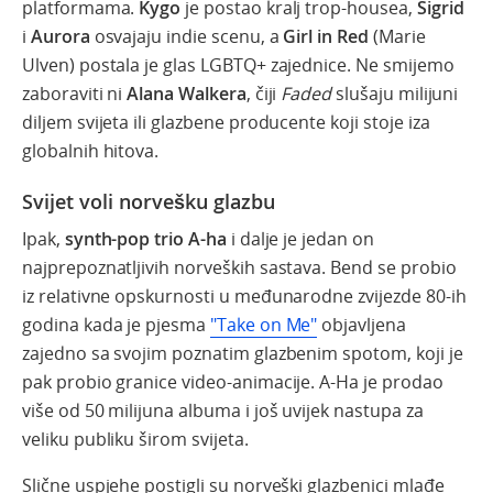
platformama.
Kygo
je postao kralj trop-housea,
Sigrid
i
Aurora
osvajaju indie scenu, a
Girl in Red
(Marie
Ulven) postala je glas LGBTQ+ zajednice. Ne smijemo
zaboraviti ni
Alana Walkera
, čiji
Faded
slušaju milijuni
diljem svijeta ili glazbene producente koji stoje iza
globalnih hitova.
Svijet voli norvešku glazbu
Ipak,
synth-pop trio A-ha
i dalje je jedan on
najprepoznatljivih norveških sastava. Bend se probio
iz relativne opskurnosti u međunarodne zvijezde 80-ih
godina kada je pjesma
"Take on Me"
objavljena
zajedno sa svojim poznatim glazbenim spotom, koji je
pak probio granice video-animacije.
A-Ha je prodao
više od 50 milijuna albuma i još uvijek nastupa za
veliku publiku širom svijeta.
Slične uspjehe postigli su norveški glazbenici mlađe