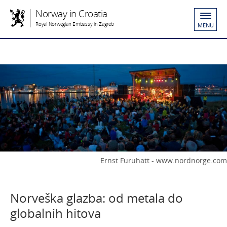
Norway in Croatia
Royal Norwegian Embassy in Zagreb
MENU
Ernst Furuhatt - www.nordnorge.com
Norveška glazba: od metala do
globalnih hitova