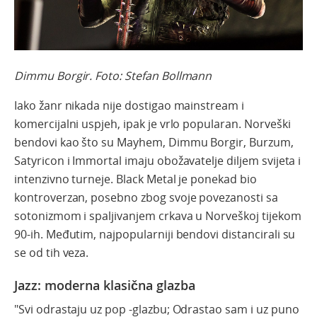
Dimmu Borgir. Foto: Stefan Bollmann
Iako žanr nikada nije dostigao mainstream i
komercijalni uspjeh, ipak je vrlo popularan. Norveški
bendovi kao što su Mayhem, Dimmu Borgir, Burzum,
Satyricon i Immortal imaju obožavatelje diljem svijeta i
intenzivno turneje. Black Metal je ponekad bio
kontroverzan, posebno zbog svoje povezanosti sa
sotonizmom i spaljivanjem crkava u Norveškoj tijekom
90-ih. Međutim, najpopularniji bendovi distancirali su
se od tih veza.
Jazz: moderna klasična glazba
"Svi odrastaju uz pop -glazbu; Odrastao sam i uz puno