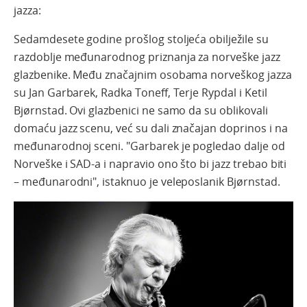
jazza:
Sedamdesete godine prošlog stoljeća obilježile su
razdoblje međunarodnog priznanja za norveške jazz
glazbenike. Među značajnim osobama norveškog jazza
su Jan Garbarek, Radka Toneff, Terje Rypdal i Ketil
Bjørnstad. Ovi glazbenici ne samo da su oblikovali
domaću jazz scenu, već su dali značajan doprinos i na
međunarodnoj sceni. "Garbarek je pogledao dalje od
Norveške i SAD-a i napravio ono što bi jazz trebao biti
– međunarodni", istaknuo je veleposlanik Bjørnstad.