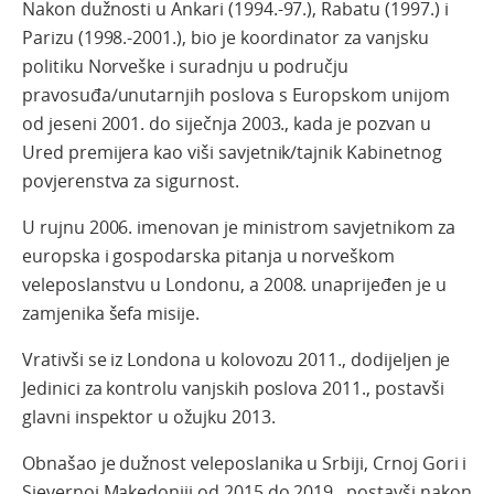
Nakon dužnosti u Ankari (1994.-97.), Rabatu (1997.) i
Parizu (1998.-2001.), bio je koordinator za vanjsku
politiku Norveške i suradnju u području
pravosuđa/unutarnjih poslova s ​​Europskom unijom
od jeseni 2001. do siječnja 2003., kada je pozvan u
Ured premijera kao viši savjetnik/tajnik Kabinetnog
povjerenstva za sigurnost.
U rujnu 2006. imenovan je ministrom savjetnikom za
europska i gospodarska pitanja u norveškom
veleposlanstvu u Londonu, a 2008. unaprijeđen je u
zamjenika šefa misije.
Vrativši se iz Londona u kolovozu 2011., dodijeljen je
Jedinici za kontrolu vanjskih poslova 2011., postavši
glavni inspektor u ožujku 2013.
Obnašao je dužnost veleposlanika u Srbiji, Crnoj Gori i
Sjevernoj Makedoniji od 2015 do 2019., postavši nakon