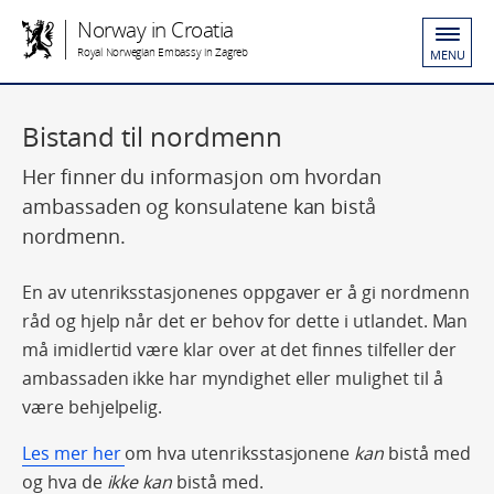
Norway in Croatia
Royal Norwegian Embassy in Zagreb
MENU
Bistand til nordmenn
Her finner du informasjon om hvordan
ambassaden og konsulatene kan bistå
nordmenn.
En av utenriksstasjonenes oppgaver er å gi nordmenn
råd og hjelp når det er behov for dette i utlandet. Man
må imidlertid være klar over at det finnes tilfeller der
ambassaden ikke har myndighet eller mulighet til å
være behjelpelig.
Les mer her
om hva utenriksstasjonene
kan
bistå med
og hva de
ikke kan
bistå med.