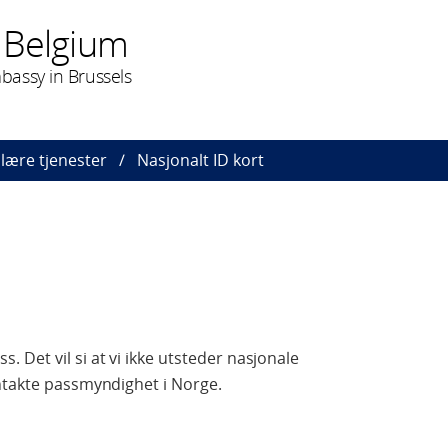
 Belgium
assy in Brussels
lære tjenester
Nasjonalt ID kort
Det vil si at vi ikke utsteder nasjonale
takte passmyndighet i Norge.