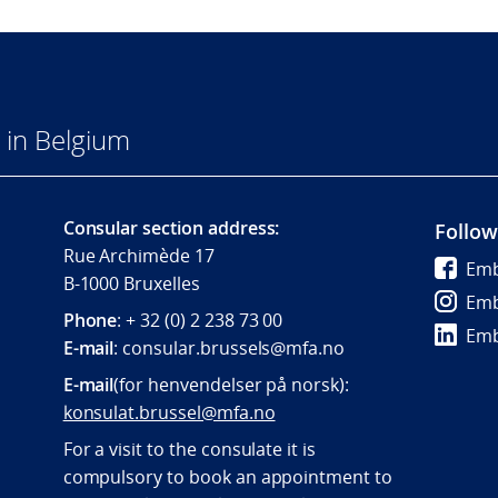
 in Belgium
Consular section address:
Follow
Rue Archimède 17
Emb
B-1000 Bruxelles
Emb
Phone
: + 32 (0) 2 238 73 00
Emb
E-mail
:
consular.brussels@mfa.
no
E-mail
(for henvendelser på norsk):
konsulat.brussel@mfa.no
For a visit to the consulate it is
compulsory to book an appointment to