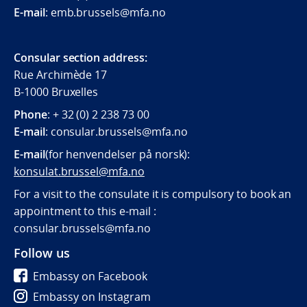
E-mail
: emb.brussels@mfa.no
Consular section address:
Rue Archimède 17
B-1000 Bruxelles
Phone
: + 32 (0) 2 238 73 00
E-mail
:
consular.brussels@mfa.
no
E-mail
(for henvendelser på norsk):
konsulat.brussel@mfa.no
For a visit to the consulate it is compulsory to book an
appointment to this e-mail :
consular.brussels@mfa.no
Follow us
Embassy on Facebook
Embassy on Instagram