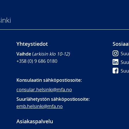
inki
Yhteystiedot
Sosiaa
Suu
Vaihde
(
arkisin klo 10-12)
+358 (0) 9 686 0180
Suu
Suu
Konsulaatin
sähköpostiosoite:
consular.helsinki@mfa.no
Suurlähetystön sähköpostiosoite:
emb.helsinki@mfa.no
Asiakaspalvelu