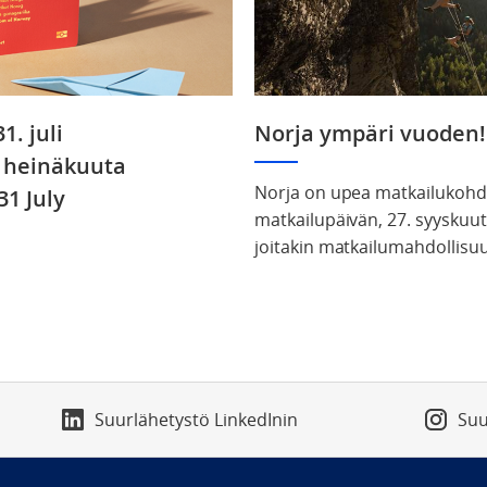
5.–31. juli
Norja ympäri vuoden!
–31. heinäkuuta
Norja on upea matkailukoh
31 July
matkailupäivän, 27. syyskuu
joitakin matkailumahdollisuu
Suurlähetystö LinkedInin
Suu