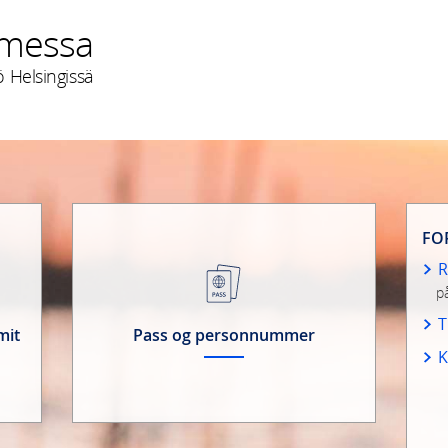
omessa
 Helsingissä
FO
R
p
T
mit
Pass og personnummer
K