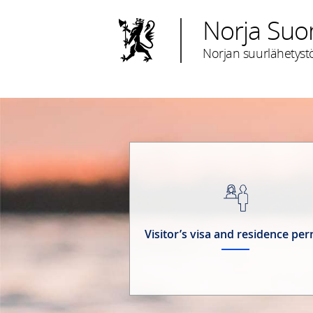
Norja Su
Norjan suurlähetystö
Visitor’s visa and residence per