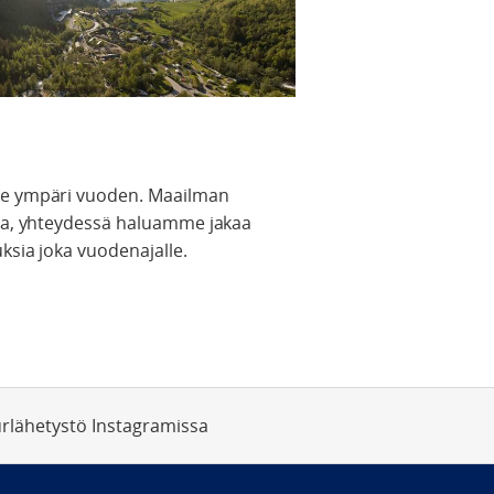
de ympäri vuoden. Maailman
ta, yhteydessä haluamme jakaa
ksia joka vuodenajalle.
rlähetystö Instagramissa