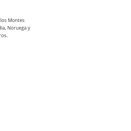
e los Montes
dia, Noruega y
ros.