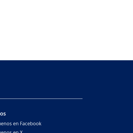
nos
uenos en Facebook
uenos en X