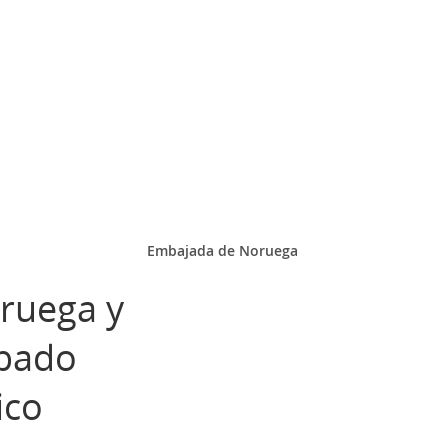
Embajada de Noruega
oruega y
ábado
ico