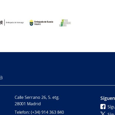
a
Calle Serrano 26, 5. etg.
Sígue
28001 Madrid
Síg
Telefon: (+34) 914 363 840
Síg