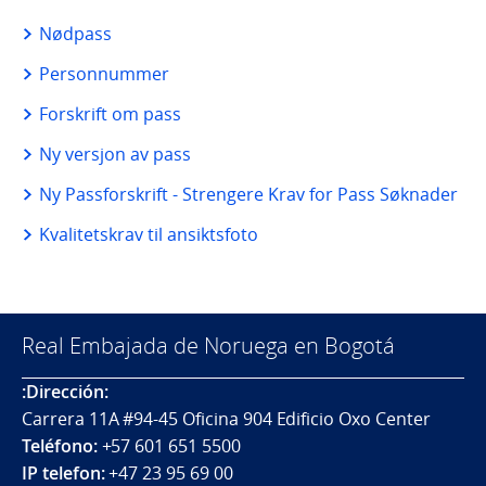
Nødpass
Personnummer
Forskrift om pass
Ny versjon av pass
Ny Passforskrift - Strengere Krav for Pass Søknader
Kvalitetskrav til ansiktsfoto
Real Embajada de Noruega en Bogotá
:Dirección:
Carrera 11A #94-45 Oficina 904 Edificio Oxo Center
Teléfono:
+57 601 651 5500
IP telefon:
+47 23 95 69 00