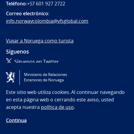
Teléfono
:+57 601 927 2722
Correo electrónico
:
info.norwaycolombia@vfsglobal.com
Viajar a Noruega como turista
Síguenos
Síguenos en Twitter
Ministerio de Relaciones
Tilgjengelighetserklæring / Accessibility statement
Exteriores de Noruega
(NO)
Este sitio web utiliza cookies. Al continuar navegando
en esta página web o cerrando este aviso, usted
acepta nuestra
política de uso
.
Continua