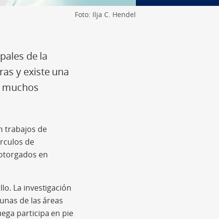
Foto: Ilja C. Hendel
pales de la
as y existe una
en muchos
n trabajos de
írculos de
 otorgados en
lo. La investigación
gunas de las áreas
ega participa en pie