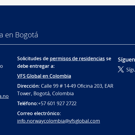
a en Bogotá
Solicitudes de
permisos de residencias
se
Sígue
io
debe entregar a:
Síg
VFS Global en Colombia
Dirección
: Calle 99 # 14-49 Oficina 203, EAR
Tower, Bogotá, Colombia
a.no
Teléfono
:+57 601 927 2722
Correo electrónico
:
info.norwaycolombia@vfsglobal.com
: