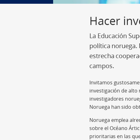
Hacer inv
La Educación Supe
política noruega.
estrecha cooperac
campos.
Invitamos gustosament
investigación de alto
investigadores norue
Noruega han sido obt
Noruega emplea alrede
sobre el Océano Ártic
prioritarias en las q