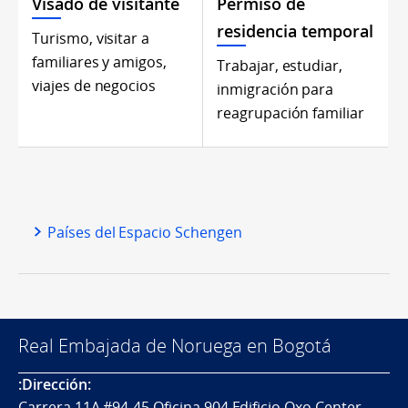
Visado de visitante
Permiso de
residencia temporal
Turismo, visitar a
familiares y amigos,
Trabajar, estudiar,
viajes de negocios
inmigración para
reagrupación familiar
Países del Espacio Schengen
Real Embajada de Noruega en Bogotá
:Dirección:
Carrera 11A #94-45 Oficina 904 Edificio Oxo Center