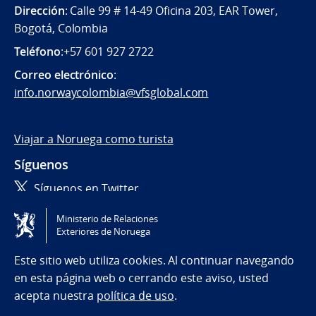
Dirección
: Calle 99 # 14-49 Oficina 203, EAR Tower,
Bogotá, Colombia
Teléfono
:+57 601 927 2722
Correo electrónico
:
info.norwaycolombia@vfsglobal.com
Viajar a Noruega como turista
Síguenos
Síguenos en Twitter
Ministerio de Relaciones
Tilgjengelighetserklæring / Accessibility statement
Exteriores de Noruega
(NO)
Este sitio web utiliza cookies. Al continuar navegando
en esta página web o cerrando este aviso, usted
acepta nuestra
política de uso
.