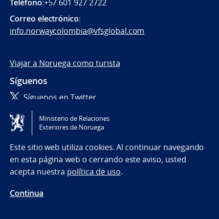
Teléfono
:+57 601 927 2722
Correo electrónico
:
info.norwaycolombia@vfsglobal.com
Viajar a Noruega como turista
Síguenos
Síguenos en Twitter
Ministerio de Relaciones
Tilgjengelighetserklæring / Accessibility statement
Exteriores de Noruega
(NO)
Este sitio web utiliza cookies. Al continuar navegando
en esta página web o cerrando este aviso, usted
acepta nuestra
política de uso
.
Continua