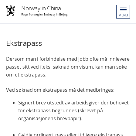
Norway in China
Royal Norwegian Embassy in Beijing
MENU
Ekstrapass
Dersom man i forbindelse med jobb ofte må innlevere
passet sitt ved f.eks. søknad om visum, kan man søke
om et ekstrapass.
Ved søknad om ekstrapass må det medbringes:
Signert brev utstedt av arbeidsgiver der behovet
for ekstrapass begrunnes (skrevet på
organisasjonens brevpapir).
Gyldig ordinært pass eller tidligere ekstrapass.