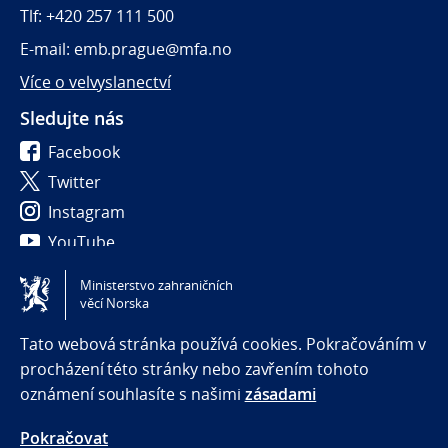
Tlf: +420 257 111 500
E-mail: emb.prague@mfa.no
Více o velvyslanectví
Sledujte nás
Facebook
Twitter
Instagram
YouTube
Ministerstvo zahraničních
Tilgjengelighetserklæring / Accessibility statement
věcí Norska
(NO)
Tato webová stránka používá cookies. Pokračováním v
procházení této stránky nebo zavřením tohoto
oznámení souhlasíte s našimi
zásadami
Pokračovat