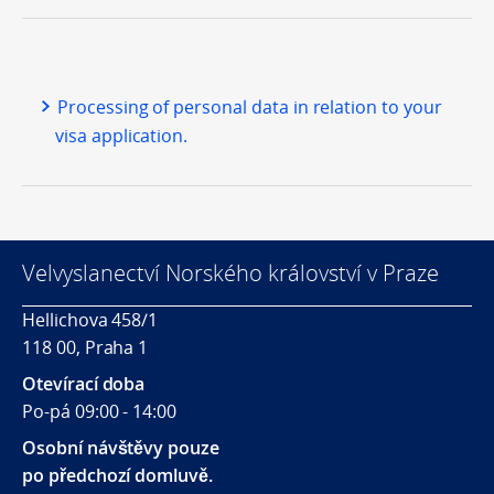
Processing of personal data in relation to your
visa application.
Velvyslanectví Norského království v Praze
Hellichova 458/1
118 00, Praha 1
Otevírací doba
Po-pá 09:00 - 14:00
Osobní návštěvy pouze
po předchozí domluvě.