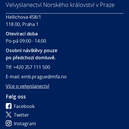
Velvyslanectví Norského království v Praze
Hellichova 458/1
118 00, Praha 1
Otevírací doba
Po-pá 09:00 - 14:00
Osobní návštěvy pouze
po předchozí domluvě.
Tlf: +420 257 111 500
E-mail: emb.prague@mfa.no
Více o velvyslanectví
Følg oss
Facebook
Twitter
Instagram